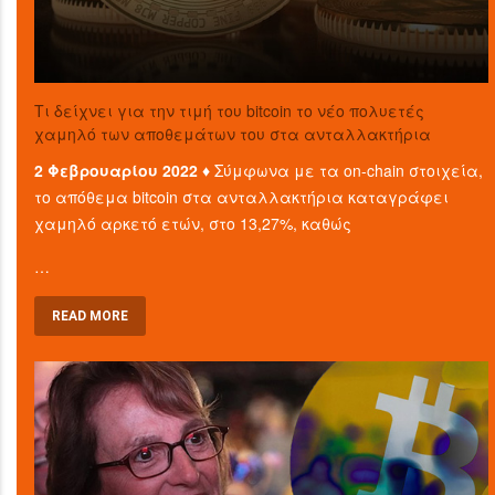
Τι δείχνει για την τιμή του bitcoin το νέο πολυετές
χαμηλό των αποθεμάτων του στα ανταλλακτήρια
2 Φεβρουαρίου 2022 ♦
Σύμφωνα με τα on-chain στοιχεία,
το απόθεμα bitcoin στα ανταλλακτήρια καταγράφει
χαμηλό αρκετό ετών, στο 13,27%, καθώς
…
READ MORE