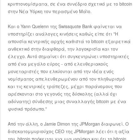
κρυπτονομίσματα, σε ένα συνέδριο σχετικό με το bitcoin
στην Νέα Υόρκη τον περασμένο Μάϊο.
Και ο Yann Quelenn της Swissquote Bank φαίνεται να
υποστηρίζει ανάλογες κινήσεις καθώς είπε ότι "Η
απουσία κεντρικής αρχής καθιστά το bitcoin εξαιρετικά
ανθεκτικό στην διαφθορά, την λογοκρισία και τον
έλεγχο. Αυτό σημαίνει ότι συγκεντρώνει υποστηρικτές
από ένα μεγάλο εύρος - από ελευθεριακούς
μονεταριστές που ελκύονται από την ιδέα ενός
νομίσματος απελευθερωμένου από τον πληθωρισμό
και τις κεντρικές τράπεζες, μέχρι παράνομους που
αρέσκονται στο γεγονός της δύσκολης (αλλά όχι
αδύνατης) σύνδεσης μιας συναλλαγής bitcoin με ένα
φυσικό πρόσωπο."
Από την άλλη, ο Jamie Dimon της JPMorgan διαφωνεί. Ο
δισεκατομμυριούχος CEO της JPMorgan λέει ότι η αξία
του bitcoin πρόκειται για μια φούσκα και ότι το bitcoin