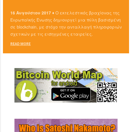
16 Αυγούστου 2017 ♦
Ο εκτελεστικός βραχίονας της
Ευρωπαϊκής Ένωσης δημιουργεί μια πύλη βασισμένη
σε blockchain, με στόχο την ανταλλαγή πληροφοριών
σχετικών με τις εισηγμένες εταιρείες.
READ MORE