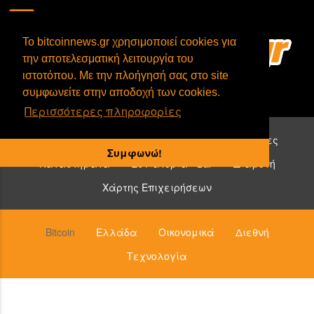
To bitcoinnews.gr χρησιμοποιεί cookies για
την αποτελεσματική λειτουργία του
ιστοτόπου. Με την πλοήγησή σας στο site
συμφωνείτε στην αποδοχή των cookies.
Περισσότερες πληροφορίες
Επιχειρήσεις που δέχονται bitcoin:
Υπηρεσίες
Συμφωνώ!
Καταστήματα
Εστιατόρια - Bar
Διαμονή
Χάρτης Επιχειρήσεων
Bitcoin
Ελλάδα
Οικονομικά
Διεθνή
Τεχνολογία