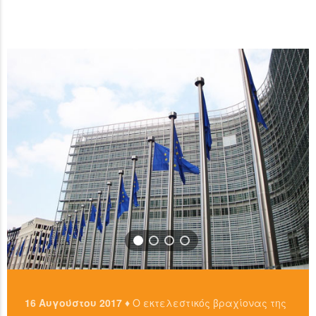
ανταλλακτήρια, είτε απευθείας από άλλους ιδιώτες
…
χρησιμοπιώντας πλατφόρμες όπως το localbitcoins για
READ MORE
…
READ MORE
16 Αυγούστου 2017 ♦
Ο εκτελεστικός βραχίονας της