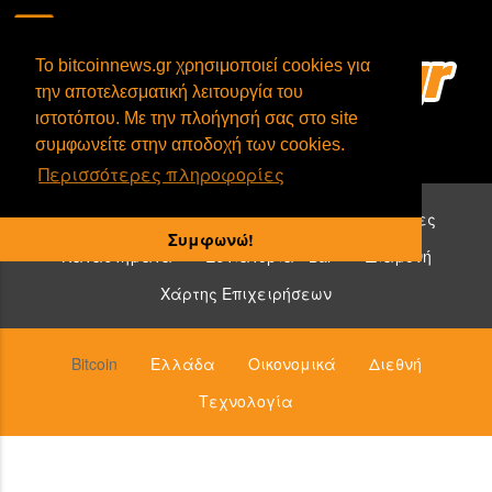
To bitcoinnews.gr χρησιμοποιεί cookies για
την αποτελεσματική λειτουργία του
ιστοτόπου. Με την πλοήγησή σας στο site
συμφωνείτε στην αποδοχή των cookies.
Περισσότερες πληροφορίες
Επιχειρήσεις που δέχονται bitcoin:
Υπηρεσίες
Συμφωνώ!
Καταστήματα
Εστιατόρια - Bar
Διαμονή
Χάρτης Επιχειρήσεων
Bitcoin
Ελλάδα
Οικονομικά
Διεθνή
Τεχνολογία