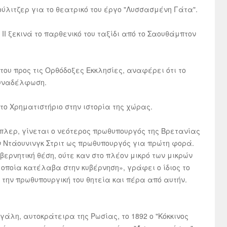
Πούλιτζερ για το θεατρικό του έργο "Λυσσασμένη Γάτα".
ΙΙ ξεκινά το παρθενικό του ταξίδι από το Σαουθάμπτον
 του προς τις Ορθόδοξες Εκκλησίες, αναφέρει ότι το
συναδέλφωση.
ώτο Χρηματιστήριο στην ιστορία της χώρας.
 Μπλερ, γίνεται ο νεότερος πρωθυπουργός της Βρετανίας
ην Ντάουνινγκ Στριτ ως πρωθυπουργός για πρώτη φορά.
βερνητική θέση, ούτε καν στο πλέον μικρό των μικρών
 οποία κατέλαβα στην κυβέρνηση», γράφει ο ίδιος το
ό την πρωθυπουργική του θητεία και πέρα από αυτήν.
γάλη, αυτοκράτειρα της Ρωσίας, το 1892 ο "Κόκκινος