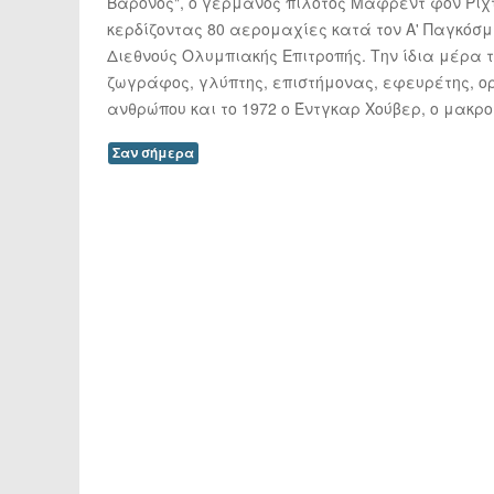
Βαρόνος", ο γερμανός πιλότος Μάφρεντ φον Ριχτ
κερδίζοντας 80 αερομαχίες κατά τον Α' Παγκόσμι
Διεθνούς Ολυμπιακής Επιτροπής. Την ίδια μέρα τ
ζωγράφος, γλύπτης, επιστήμονας, εφευρέτης, ο
ανθρώπου και το 1972 ο Έντγκαρ Χούβερ, ο μακροβ
Σαν σήμερα