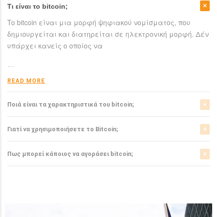
Τι είναι το bitcoin;
To bitcoin είναι μια μορφή ψηφιακού νομίσματος, που
δημιουργείται και διατηρείται σε ηλεκτρονική μορφή. Δέν
υπάρχει κανείς ο οποίος να
…
READ MORE
Ποιά είναι τα χαρακτηριστικά του bitcoin;
Το bitcoin έχει αρκετά σημαντικά χαρακτηριστικά που το
Γιατί να χρησιμοποιήσετε το Bitcoin;
ξεχωρίζουν από τα ελεγχόμενα-από-κυβερνήσεις
νομίσματα.
Το bitcoin είναι μια σχετικά νέα μορφή νομίσματος, η
Πως μπορεί κάποιος να αγοράσει bitcoin;
οποία τώρα αρχίζει να γίνεται αποδεκτή από μιά μεγάλη
READ MORE
μερίδα του
Μπορείτε να αγοράσετε bitcoin είτε από τα αντίστοιχα
ανταλλακτήρια, είτε απευθείας από άλλους ιδιώτες
…
χρησιμοπιώντας πλατφόρμες όπως το localbitcoins για
READ MORE
…