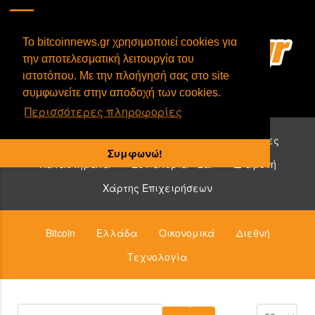
To bitcoinnews.gr χρησιμοποιεί cookies για
την αποτελεσματική λειτουργία του
ιστοτόπου. Με την πλοήγησή σας στο site
συμφωνείτε στην αποδοχή των cookies.
Περισσότερες πληροφορίες
Επιχειρήσεις που δέχονται bitcoin:
Υπηρεσίες
Συμφωνώ!
Καταστήματα
Εστιατόρια - Bar
Διαμονή
Χάρτης Επιχειρήσεων
Bitcoin
Ελλάδα
Οικονομικά
Διεθνή
Τεχνολογία