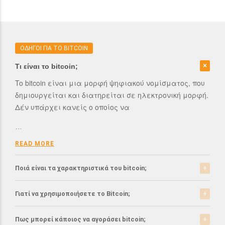
ΟΔΗΓΟΙ ΓΙΑ ΤΟ BITCOIN
Τι είναι το bitcoin;
To bitcoin είναι μια μορφή ψηφιακού νομίσματος, που
δημιουργείται και διατηρείται σε ηλεκτρονική μορφή.
Δέν υπάρχει κανείς ο οποίος να
…
READ MORE
Ποιά είναι τα χαρακτηριστικά του bitcoin;
Το bitcoin έχει αρκετά σημαντικά χαρακτηριστικά που
Γιατί να χρησιμοποιήσετε το Bitcoin;
το ξεχωρίζουν από τα ελεγχόμενα-από-κυβερνήσεις
νομίσματα.
Το bitcoin είναι μια σχετικά νέα μορφή νομίσματος, η
Πως μπορεί κάποιος να αγοράσει bitcoin;
οποία τώρα αρχίζει να γίνεται αποδεκτή από μιά