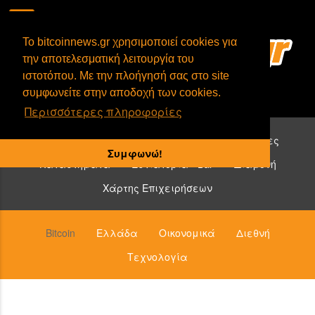
To bitcoinnews.gr χρησιμοποιεί cookies για
την αποτελεσματική λειτουργία του
ιστοτόπου. Με την πλοήγησή σας στο site
συμφωνείτε στην αποδοχή των cookies.
Περισσότερες πληροφορίες
Επιχειρήσεις που δέχονται bitcoin:
Υπηρεσίες
Συμφωνώ!
Καταστήματα
Εστιατόρια - Bar
Διαμονή
Χάρτης Επιχειρήσεων
Bitcoin
Ελλάδα
Οικονομικά
Διεθνή
Τεχνολογία