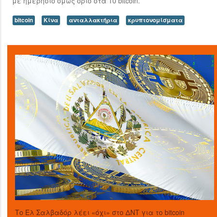
με ημερήσιο όμως όριο στα 10 bitcoin.
bitcoin
Κίνα
ανταλλακτήρια
κρυπτονομίσματα
Το Ελ Σαλβαδόρ λέει «όχι» στο ΔΝΤ για το bitcoin