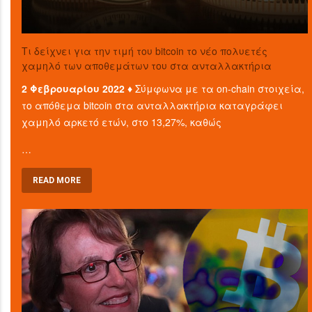
Τι δείχνει για την τιμή του bitcoin το νέο πολυετές
χαμηλό των αποθεμάτων του στα ανταλλακτήρια
2 Φεβρουαρίου 2022 ♦
Σύμφωνα με τα on-chain στοιχεία,
το απόθεμα bitcoin στα ανταλλακτήρια καταγράφει
χαμηλό αρκετό ετών, στο 13,27%, καθώς
…
READ MORE