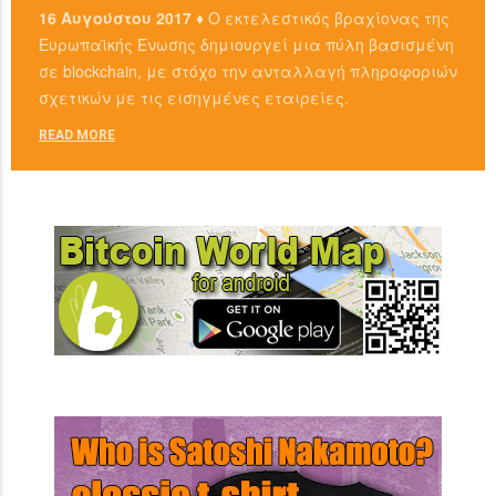
16 Αυγούστου 2017 ♦
Ο εκτελεστικός βραχίονας της
Ευρωπαϊκής Ένωσης δημιουργεί μια πύλη βασισμένη
σε blockchain, με στόχο την ανταλλαγή πληροφοριών
σχετικών με τις εισηγμένες εταιρείες.
READ MORE