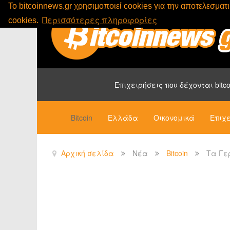
To bitcoinnews.gr χρησιμοποιεί cookies για την αποτελεσμα
Περισσότερες πληροφορίες
cookies.
Επιχειρήσεις που δέχονται bitco
Bitcoin
Ελλάδα
Οικονομικά
Επιχε
Αρχική σελίδα
Νέα
Bitcoin
Τα Γε