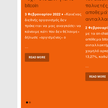
bitcoin
πολυετές
αποθεμάτ
3 Φεβρουαρίου 2022 ♦
«Κανένας
ανταλλα
διεθνής οργανισμός δεν
πρόκειται να μας αναγκάσει να
2 Φεβρουαρί
κάνουμε κάτι που δεν θέλουμε»
με τα on-chai
δήλωσε «οργισμένος» ο
απόθεμα bitc
ανταλλακτή
…
χαμηλό αρκε
13,27%, καθώ
READ MORE
…
READ MORE