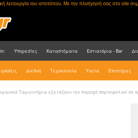
τική λειτουργία του ιστοτόπου. Με την πλοήγησή σας στο site 
Αρχική
Ενότητ
in:
Υπηρεσίες
Καταστήματα
Εστιατόρια - Bar
Δι
ιρήσεις
Διεθνή
Τεχνολογία
Υγεία
Επιστήμες
ρμανικά Ταμιευτήρια εξετάζουν την παροχή πορτοφολιού σε κ