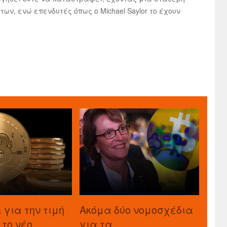
ν, ενώ επενδυτές όπως ο Michael Saylor το έχουν
ι για την τιμή
Ακόμα δύο νομοσχέδια
n το νέο
για τα