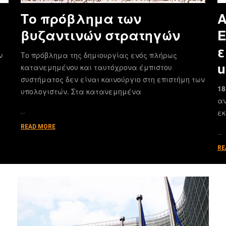
Το πρόβλημα των
Α
βυζαντινών στρατηγών
E
ε
ν
Το πρόβλημα της δημιουργίας ενός πλήρως
u
κατανεμημένου και ταυτόχρονα έμπιστου
συστήματος δεν είναι καινούργιο στη επιστήμη των
18
υπολογιστών. Στα κατανεμημένα
αν
…
εκ
READ MORE
…
RE