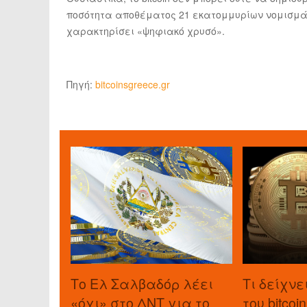
ποσότητα αποθέματος 21 εκατομμυρίων νομισμάτω
χαρακτηρίσει «ψηφιακό χρυσό».
Πηγή:
bitcoinsgreece.gr
Το Ελ Σαλβαδόρ λέει
Τι δείχνε
«όχι» στο ΔΝΤ για το
του bitcoi