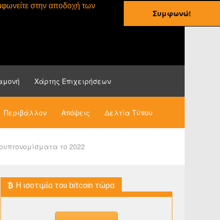
συμφωνείτε στην αποδοχή των
Συμφωνώ!
ες
Οδηγοί
Νέα
αμονή
Χάρτης Επιχειρήσεων
Περιβάλλον
Απόψεις
Δελτία Τύπου
ρυπτονομίσματα το 2022
H ισοτιμία του bitcoin τώρα