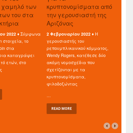
 χαμηλό των
κρυπτονομίσματα από
ων του στα
την γερουσιαστή της
κτήρια
Αριζόνας
ου 2022 ♦
Σύμφωνα
2 Φεβρουαρίου 2022 ♦
Η
n στοιχεία, το
γερουσιαστής του
oin στα
ρεπουμπλικανικού κόμματος,
ρια καταγράφει
Wendy Rogers, κατέθεσε δύο
τό ετών, στο
ακόμη νομοσχέδια που
ς
σχετίζονται με τα
κρυπτονομίσματα,
φιλοδοξώντας
…
READ MORE