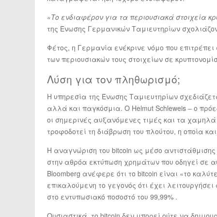
«Το ενδιαφέρον για τα περιουσιακά στοιχεία κ
της Ένωσης Γερμανικών Ταμιευτηρίων σχολιάζοντ
Φέτος, η Γερμανία ενέκρινε νόμο που επιτρέπει
των περιουσιακών τους στοιχείων σε κρυπτονομί
Λύση για τον πληθωρισμό;
Η υπηρεσία της Ένωσης Ταμιευτηρίων σχεδιάζετ
αλλά και παγκόσμια. Ο Helmut Schleweis – ο πρό
οι σημερινές αυξανόμενες τιμές και τα χαμηλά 
τροφοδοτεί τη διάβρωση του πλούτου, η οποία κα
H αναγνώριση του bitcoin ως μέσο αντιστάθμιση
στην αθρόα εκτύπωση χρημάτων που οδηγεί σε α
Bloomberg ανέφερε ότι το bitcoin είναι «το καλ
επικαλούμενη το γεγονός ότι έχει λειτουργήσει
στο εντυπωσιακό ποσοστό του 99,99% .
Ουσιαστικά, το bitcoin δεν μπορεί ούτε να δημι