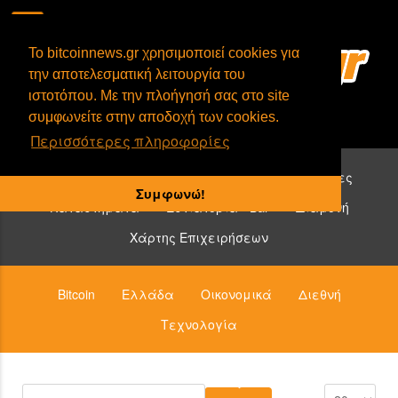
To bitcoinnews.gr χρησιμοποιεί cookies για
την αποτελεσματική λειτουργία του
ιστοτόπου. Με την πλοήγησή σας στο site
συμφωνείτε στην αποδοχή των cookies.
Περισσότερες πληροφορίες
Επιχειρήσεις που δέχονται bitcoin:
Υπηρεσίες
Συμφωνώ!
Καταστήματα
Εστιατόρια - Bar
Διαμονή
Χάρτης Επιχειρήσεων
Bitcoin
Ελλάδα
Οικονομικά
Διεθνή
Τεχνολογία