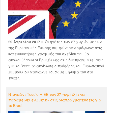
29 Απριλίου 2017 ♦
Οι ηγέτες των 27 χωρών-μελών
της Ευρωπαϊκής Ένωσης συμφώνησαν ομόφωνα στις
κατευθυντήριες γραμμές του σχεδίου που θα
ακολουθήσουν οι Βρυξέλλες στις διαπραγματεύσεις
για το Brexit, ανακοίνωσε ο πρόεδρος του Ευρωπαϊκού
Συμβουλίου Ντόναλντ Τουσκ με μήνυμά του στο
Twitter.
Ντόναλντ Τουσκ: Η ΕΕ των 27 «οφείλει να
παραμείνει ενωμένη» στις διαπραγματεύσεις για
το Brexit