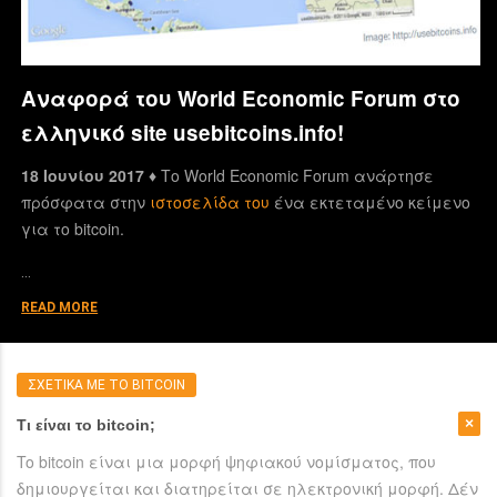
Αναφορά του World Economic Forum στο
ελληνικό site usebitcoins.info!
18 Ιουνίου 2017 ♦
Το World Economic Forum ανάρτησε
πρόσφατα στην
ιστοσελίδα του
ένα εκτεταμένο κείμενο
για το bitcoin.
…
READ MORE
ΣΧΕΤΙΚΑ ΜΕ ΤΟ BITCOIN
Τι είναι το bitcoin;
To bitcoin είναι μια μορφή ψηφιακού νομίσματος, που
δημιουργείται και διατηρείται σε ηλεκτρονική μορφή. Δέν