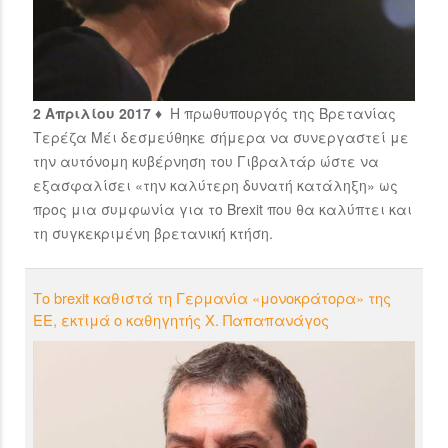
2 Απριλίου 2017 ♦
H πρωθυπουργός της Βρετανίας
Τερέζα Μέι δεσμεύθηκε σήμερα να συνεργαστεί με
την αυτόνομη κυβέρνηση του Γιβραλτάρ ώστε να
εξασφαλίσει «την καλύτερη δυνατή κατάληξη» ως
προς μια συμφωνία για το Brexit που θα καλύπτει και
τη συγκεκριμένη βρετανική κτήση.
Το brexit καθιστά τη Γερμανία «μονοκράτορα» της
ΕΕ, εκτιμά ο καθηγητής Χ. Παπαπανάγος