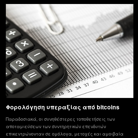
το localbitcoins για
READ MORE
…
READ MORE
Φορολόγηση υπεραξίας από bitcoins
Παραδοσιακά, οι συνηθέστερες τοποθετήσεις των
αποταμιεύσεων των συντηρητικών επενδυτών
επικεντρώνονταν σε ομόλογα, μετοχές και αμοιβαία