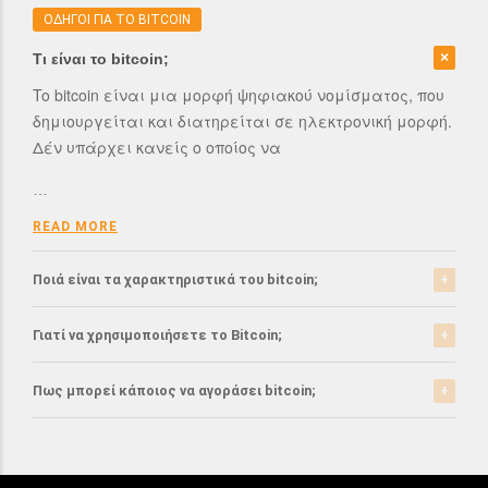
ΟΔΗΓΟΙ ΓΙΑ ΤΟ BITCOIN
Τι είναι το bitcoin;
To bitcoin είναι μια μορφή ψηφιακού νομίσματος, που
δημιουργείται και διατηρείται σε ηλεκτρονική μορφή.
Δέν υπάρχει κανείς ο οποίος να
…
READ MORE
Ποιά είναι τα χαρακτηριστικά του bitcoin;
Το bitcoin έχει αρκετά σημαντικά χαρακτηριστικά που
Γιατί να χρησιμοποιήσετε το Bitcoin;
το ξεχωρίζουν από τα ελεγχόμενα-από-κυβερνήσεις
νομίσματα.
Το bitcoin είναι μια σχετικά νέα μορφή νομίσματος, η
Πως μπορεί κάποιος να αγοράσει bitcoin;
οποία τώρα αρχίζει να γίνεται αποδεκτή από μιά
READ MORE
μεγάλη μερίδα του
Μπορείτε να αγοράσετε bitcoin είτε από τα
αντίστοιχα ανταλλακτήρια, είτε απευθείας από
…
άλλους ιδιώτες χρησιμοπιώντας πλατφόρμες όπως