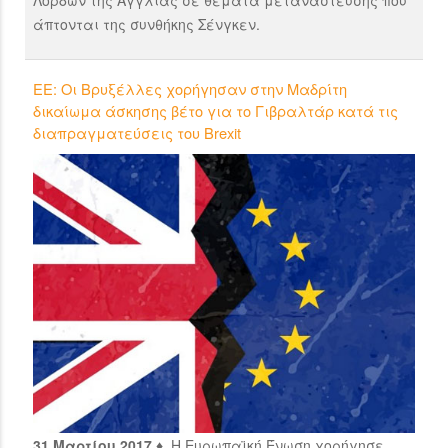
Λόρδων της Αγγλίας σε θέματα μετανάστευσης που
άπτονται της συνθήκης Σένγκεν.
ΕΕ: Οι Βρυξέλλες χορήγησαν στην Μαδρίτη
δικαίωμα άσκησης βέτο για το Γιβραλτάρ κατά τις
διαπραγματεύσεις του Brexit
31 Μαρτίου 2017 ♦
Η Ευρωπαϊκή Ένωση χορήγησε