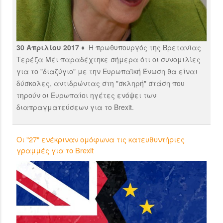
30 Απριλίου 2017 ♦
Η πρωθυπουργός της Βρετανίας
Τερέζα Μέι παραδέχτηκε σήμερα ότι οι συνομιλίες
για το "διαζύγιο" με την Ευρωπαϊκή Ένωση θα είναι
δύσκολες, αντιδρώντας στη "σκληρή" στάση που
τηρούν οι Ευρωπαίοι ηγέτες ενόψει των
διαπραγματεύσεων για το Brexit.
Οι "27" ενέκριναν ομόφωνα τις κατευθυντήριες
γραμμές για το Brexit