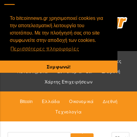
To bitcoinnews.gr χρησιμοποιεί cookies για
την αποτελεσματική λειτουργία του
ιστοτόπου. Με την πλοήγησή σας στο site
συμφωνείτε στην αποδοχή των cookies.
Περισσότερες πληροφορίες
Επιχειρήσεις που δέχονται bitcoin:
Υπηρεσίες
Συμφωνώ!
Καταστήματα
Εστιατόρια - Bar
Διαμονή
Χάρτης Επιχειρήσεων
Bitcoin
Ελλάδα
Οικονομικά
Διεθνή
Τεχνολογία