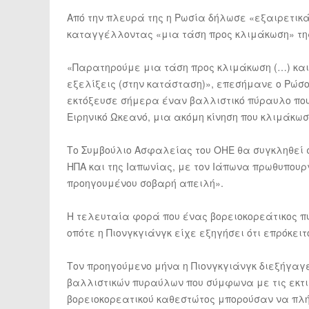
Από την πλευρά της η Ρωσία δήλωσε «εξαιρετικ
καταγγέλλοντας «μια τάση προς κλιμάκωση» τη
«Παρατηρούμε μια τάση προς κλιμάκωση (…) και
εξελίξεις (στην κατάσταση)», επεσήμανε ο Ρώσ
εκτόξευσε σήμερα έναν βαλλιστικό πύραυλο που
Ειρηνικό Ωκεανό, μια ακόμη κίνηση που κλιμάκωσ
Το Συμβούλιο Ασφαλείας του ΟΗΕ θα συγκληθεί
ΗΠΑ και της Ιαπωνίας, με τον Ιάπωνα πρωθυπουρ
προηγουμένου σοβαρή απειλή».
Η τελευταία φορά που ένας βορειοκορεάτικος π
οπότε η Πιονγκγιάνγκ είχε εξηγήσει ότι επρόκει
Τον προηγούμενο μήνα η Πιονγκγιάνγκ διεξήγαγε
βαλλιστικών πυραύλων που σύμφωνα με τις εκτιμ
βορειοκορεατικού καθεστώτος μπορούσαν να πλ