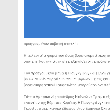
προηγουμένου σοβαρή απειλή».
Η τελευταία φορά που ένας βορειοκορεάτικος π
οπότε η Πιονγκγιάνγκ είχε εξηγήσει ότι επρόκει
Τον προηγούμενο μήνα η Πιονγκγιάνγκ διεξήγαγε
βαλλιστικών πυραύλων που σύμφωνα με τις εκτιμ
βορειοκορεατικού καθεστώτος μπορούσαν να πλ
Τότε ο Αμερικανός πρόεδρος Ντόναλντ Τραμπ εί
εναντίον της Βόρειας Κορέας. Η Πιονγκγάνγκ απ
Γκουάμ, αμερικανικό έδαφος στον Ειρηνικό Ωκεα