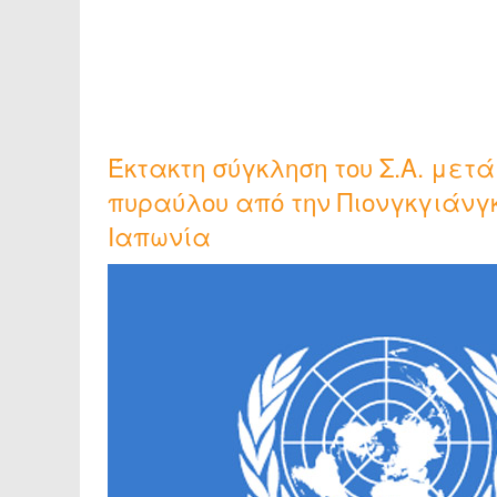
Έκτακτη σύγκληση του Σ.Α. μετά
πυραύλου από την Πιονγκγιάνγ
Ιαπωνία