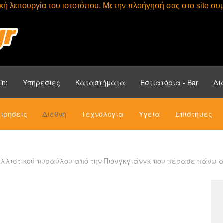
τική λειτουργία του ιστοτόπου. Με την πλοήγησή σας στο site 
Αρχική
Ενότητ
in:
Υπηρεσίες
Καταστήματα
Εστιατόρια - Bar
Δι
ιρήσεις
Διεθνή
Τεχνολογία
Υγεία
Επιστήμες
βαλλιστικού πυραύλου από την Πιονγκγιάνγκ που πέρασε πάνω 