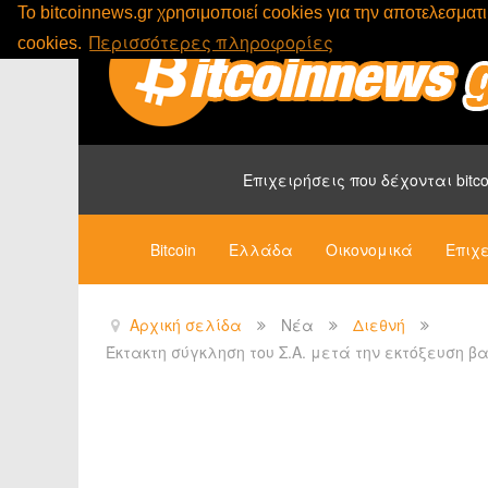
To bitcoinnews.gr χρησιμοποιεί cookies για την αποτελεσμα
Περισσότερες πληροφορίες
cookies.
Επιχειρήσεις που δέχονται bitco
Bitcoin
Ελλάδα
Οικονομικά
Επιχε
Αρχική σελίδα
Νέα
Διεθνή
Έκτακτη σύγκληση του Σ.Α. μετά την εκτόξευση 