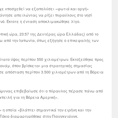
χε υποσχεθεί να εξαπολύσει «φωτιά και οργή»
άντησε απειλώντας να ρίξει πυραύλους στο νησί
νό. Έκτοτε η ένταση αποκλιμακώθηκε λίγο.
τοπική ώρα, 23:57 της Δευτέρας ώρα Ελλάδας) από το
ω από την Ιαπωνία, όπως εξήγησε ο επικεφαλής των
τατο ύψος περίπου 550 χιλιομέτρων. Εκτοξεύθηκε προς
κουάμ, όπου βρίσκεται μια στρατηγικής σημασίας
 σε απόσταση περίπου 3.500 χιλιομέτρων από τη Βόρεια
 Άμυνας επιβεβαίωσε ότι ο πύραυλος πέρασε πάνω από
απειλή για τη Βόρεια Αμερική».
η οποία «βλάπτει σημαντικά την ειρήνη και την
 Τόκιο διαμαρτυρήθηκε στην Πιονγκγιάνγκ.