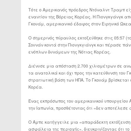
Τότε ο Αμερικανός πρόεδρος Ντόναλντ Τραμπ εί
εναντίον της Βόρειας Κορέας. Η Πιονγκγάνγκ απ
Γκουάμ, αμερικανικό έδαφος στον Ειρηνικό Ωκεα
Ο σημερινός πύραυλος εκτοξεύθηκε στις 05:57 (
Σουνάν κοντά στην Πιονγκγιάνγκ και πέρασε πάν
ενόπλων δυνάμεων της Νότιας Κορέας.
Διένυσε μια απόσταση 2.700 χιλιομέτρων σε ανώ
τα ανατολικά και όχι προς την κατεύθυνση του Γ
στρατιωτική βάση των ΗΠΑ. Το Γκουάμ βρίσκεται
Κορέα.
Ένας εκπρόσωπος του αμερικανικού υπουργείου
την Ιαπωνία, προσθέτοντας ότι «δεν αποτέλεσε 
Ο Άμπε κατήγγειλε μια «απαράδεκτη εκτόξευση» 
ασφάλεια της περιοχής», διευκρινίζοντας ότι το