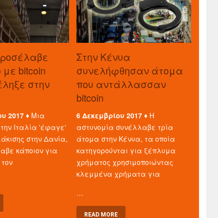
προσέλαβε
Στην Κένυα
με bitcoin
συνελήφθησαν άτομα
τέληξε στην
που αντάλλασσαν
bitcoin
ου 2017 ♦
Μια
6 Δεκεμβρίου 2017 ♦
Η
την Ιταλία 'έφαγε'
αστυνομία συνέλλαβε τρία
άκισης στην Δανία,
άτομα στην Κένυα, τα οποία
λαβε κάποιον για
κατηγορούνται για ξέπλυμα
 τον
χρήματος χρησιμοποιώντας
κλεμμένα χρήματα για
…
READ MORE