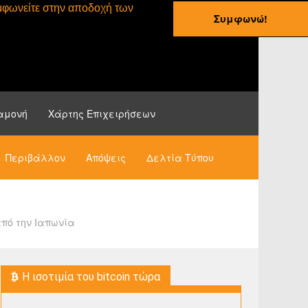
συμφωνείτε στην αποδοχή των
Συμφωνώ!
ες
Οδηγοί
Νέα
αμονή
Χάρτης Επιχειρήσεων
Περιβάλλον
Απόψεις
Δελτία Τύπου
από την Ιαπωνία
H ισοτιμία του bitcoin τώρα