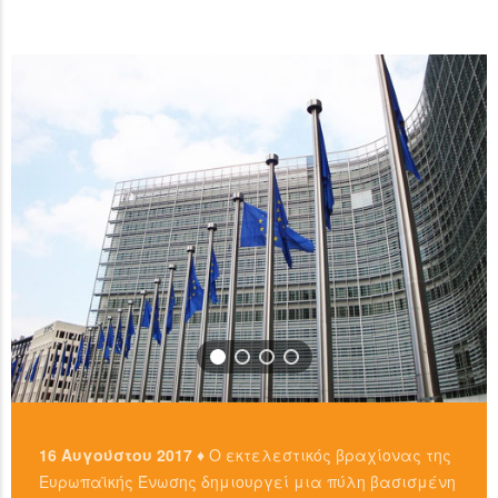
ανταλλακτήρια, είτε απευθείας από άλλους ιδιώτες
…
χρησιμοπιώντας πλατφόρμες όπως το localbitcoins για
READ MORE
…
READ MORE
16 Αυγούστου 2017 ♦
Ο εκτελεστικός βραχίονας της
Ευρωπαϊκής Ένωσης δημιουργεί μια πύλη βασισμένη