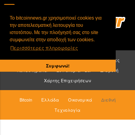
To bitcoinnews.gr χρησιμοποιεί cookies για
την αποτελεσματική λειτουργία του
ιστοτόπου. Με την πλοήγησή σας στο site
συμφωνείτε στην αποδοχή των cookies.
Περισσότερες πληροφορίες
Επιχειρήσεις που δέχονται bitcoin:
Υπηρεσίες
Συμφωνώ!
Καταστήματα
Εστιατόρια - Bar
Διαμονή
Χάρτης Επιχειρήσεων
Bitcoin
Ελλάδα
Οικονομικά
Διεθνή
Τεχνολογία