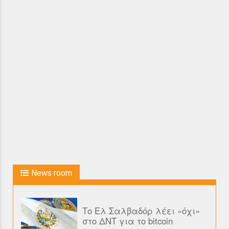
News room
Το Ελ Σαλβαδόρ λέει «όχι»
στο ΔΝΤ για το bitcoin