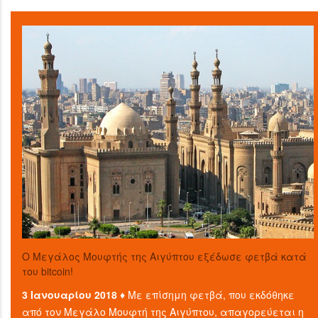
O Μεγάλος Μουφτής της Αιγύπτου εξέδωσε φετβά κατά
του bitcoin!
3 Ιανουαρίου 2018 ♦
Με επίσημη φετβά, που εκδόθηκε
από τον Μεγάλο Μουφτή της Αιγύπτου, απαγορεύεται η