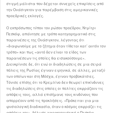
στιγμή μάλιστα που δέχεται συνεχείς επικρίσεις από
την Ουάσιγκτον για παρέμβαση στις αμερικανικές
προεδρικές εκλογές.
Ο εκπρόσωπος τύπου του ρώσου προέδρου, Ντμίτρι
Πεσκόφ, απάντησε με τρόπο κατηγορηματικό στις
παραινέσεις της Ουάσιγκτον, λέγοντας ότι
«διαφωνούμε με το ζήτημα όταν τίθεται κατ’ αυτόν τον
τρόπο» και πως «αυτό δεν είναι το είδος των
παραινέσεων τις οποίες θα εισακούσουμε».
Διευκρίνισε δε, ότι ενώ οι διαδηλώσεις σε μια σειρά
πόλεις της Ρωσίας έγιναν ειρηνικά, σε άλλες, μεταξύ
των οποίων και στη Μόσχα, έγιναν προβοκάτσιες.
Τόνισε επίσης ότι το Κρεμλίνο δεν θεωρεί επικίνδυνες
τις διαδηλώσεις στις οποίες οι πολίτες εκφράζουν τις
απόψεις τους, αλλά επισήμανε τους κινδύνους που
απορρέουν από τις προκλήσεις. «Πρόκειται για μια
φυσιολογική διαδικασία, όταν ο κόσμος εκφράζει τις
απόψεις του», δήλωσε χαρακτηριστικά ο Πεσκόφ,