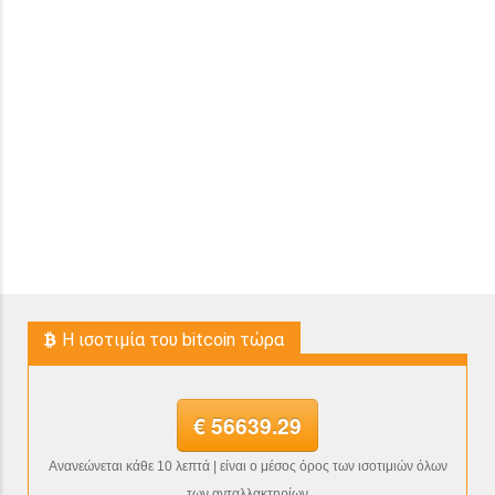
H ισοτιμία του bitcoin τώρα
€ 56639.29
Ανανεώνεται κάθε 10 λεπτά | είναι ο μέσος όρος των ισοτιμιών όλων
των ανταλλακτηρίων