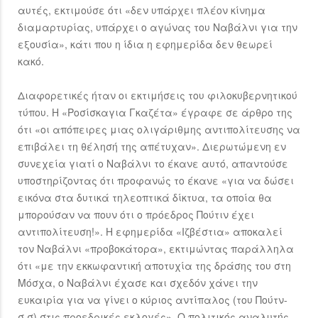
αυτές, εκτιμούσε ότι «δεν υπάρχει πλέον κίνημα
διαμαρτυρίας, υπάρχει ο αγώνας του Ναβάλνι για την
εξουσία», κάτι που η ίδια η εφημερίδα δεν θεωρεί
κακό.
Διαφορετικές ήταν οι εκτιμήσεις του φιλοκυβερνητικού
τύπου. Η «Ροσίσκαγια Γκαζέτα» έγραφε σε άρθρο της
ότι «οι απόπειρες μιας ολιγάριθμης αντιπολίτευσης να
επιβάλει τη θέλησή της απέτυχαν». Διερωτώμενη εν
συνεχεία γιατί ο Ναβάλνι το έκανε αυτό, απαντούσε
υποστηρίζοντας ότι προφανώς το έκανε «για να δώσει
εικόνα στα δυτικά τηλεοπτικά δίκτυα, τα οποία θα
μπορούσαν να πουν ότι ο πρόεδρος Πούτιν έχει
αντιπολίτευση!». Η εφημερίδα «Ιζβέστια» αποκαλεί
τον Ναβάλνι «προβοκάτορα», εκτιμώντας παράλληλα
ότι «με την εκκωφαντική αποτυχία της δράσης του στη
Μόσχα, ο Ναβάλνι έχασε και σχεδόν χάνει την
ευκαιρία για να γίνει ο κύριος αντίπαλος (του Πούτν-
σ.σ) στις προεδρικές εκλογές». Ο πολιτικός αναλυτής