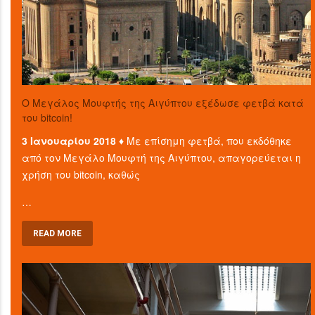
O Μεγάλος Μουφτής της Αιγύπτου εξέδωσε φετβά κατά
του bitcoin!
3 Ιανουαρίου 2018 ♦
Με επίσημη φετβά, που εκδόθηκε
από τον Μεγάλο Μουφτή της Αιγύπτου, απαγορεύεται η
χρήση του bitcoin, καθώς
…
READ MORE