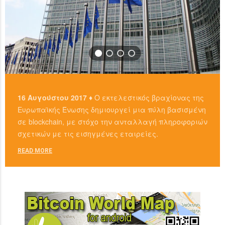
16 Αυγούστου 2017 ♦
Ο εκτελεστικός βραχίονας της
Ευρωπαϊκής Ένωσης δημιουργεί μια πύλη βασισμένη
σε blockchain, με στόχο την ανταλλαγή πληροφοριών
σχετικών με τις εισηγμένες εταιρείες.
READ MORE