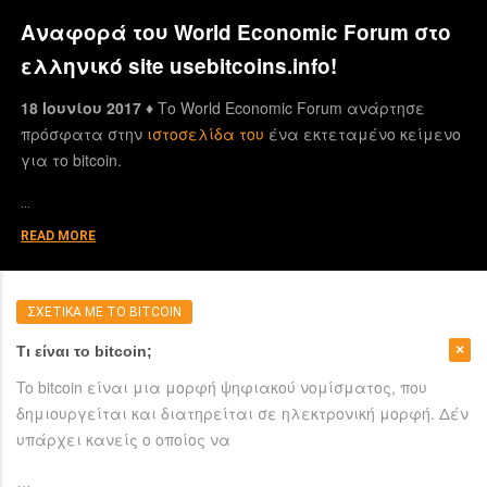
Αναφορά του World Economic Forum στο
ελληνικό site usebitcoins.info!
18 Ιουνίου 2017 ♦
Το World Economic Forum ανάρτησε
πρόσφατα στην
ιστοσελίδα του
ένα εκτεταμένο κείμενο
για το bitcoin.
…
READ MORE
ΣΧΕΤΙΚΑ ΜΕ ΤΟ BITCOIN
Τι είναι το bitcoin;
To bitcoin είναι μια μορφή ψηφιακού νομίσματος, που
δημιουργείται και διατηρείται σε ηλεκτρονική μορφή. Δέν
υπάρχει κανείς ο οποίος να
…