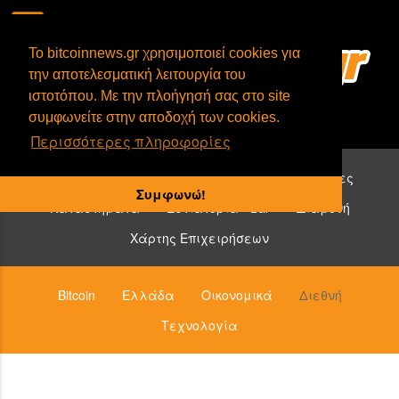
To bitcoinnews.gr χρησιμοποιεί cookies για
την αποτελεσματική λειτουργία του
ιστοτόπου. Με την πλοήγησή σας στο site
συμφωνείτε στην αποδοχή των cookies.
Περισσότερες πληροφορίες
Επιχειρήσεις που δέχονται bitcoin:
Υπηρεσίες
Συμφωνώ!
Καταστήματα
Εστιατόρια - Bar
Διαμονή
Χάρτης Επιχειρήσεων
Bitcoin
Ελλάδα
Οικονομικά
Διεθνή
Τεχνολογία