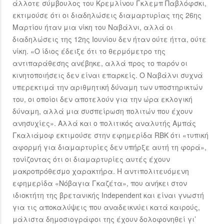
άλλοτε σύμβουλος του Κρεμλίνου Γκλεμπ Παβλόφσκι,
εκτιμούσε ότι οι διαδηλώσεις διαμαρτυρίας της 26ης
Μαρτίου ήταν μια νίκη του Ναβάλνι, αλλά οι
διαδηλώσεις της 12ης Ιουνίου δεν ήταν ούτε ήττα, ούτε
νίκη. «Ο ίδιος έδειξε ότι το θερμόμετρο της
αντιπαράθεσης ανέβηκε, αλλά προς το παρόν οι
κινητοποιήσεις δεν είναι επαρκείς. Ο Ναβάλνι συχνά
υπερεκτιμά την αριθμητική δύναμη των υποστηρικτών
του, οι οποίοι δεν αποτελούν για την ώρα εκλογική
δύναμη, αλλά μια συσπείρωση πολιτών που έχουν
ανησυχίες». Αλλά και ο πολιτικός αναλυτής Αμπάς
Γκαλιάμοφ εκτιμούσε στην εφημερίδα RBK ότι «τυπική
αφορμή για διαμαρτυρίες δεν υπήρξε αυτή τη φορά»,
τονίζοντας ότι οι διαμαρτυρίες αυτές έχουν
μακροπρόθεσμο χαρακτήρα. Η αντιπολιτευόμενη
εφημερίδα «Νόβαγια Γκαζέτα», που ανήκει στον
ιδιοκτήτη της βρετανικής Independent και είναι γνωστή
για τις αποκαλύψεις που αναδεικνύει κατά καιρούς,
μάλιστα δημοσιογράφοι της έχουν δολοφονηθεί γι’