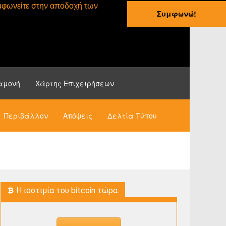
συμφωνείτε στην αποδοχή των
Συμφωνώ!
ες
Οδηγοί
Νέα
αμονή
Χάρτης Επιχειρήσεων
Περιβάλλον
Απόψεις
Δελτία Τύπου
H ισοτιμία του bitcoin τώρα