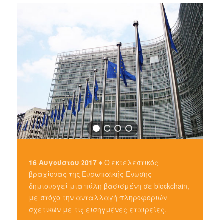
16 Αυγούστου 2017 ♦
Ο εκτελεστικός
βραχίονας της Ευρωπαϊκής Ένωσης
δημιουργεί μια πύλη βασισμένη σε blockchain,
με στόχο την ανταλλαγή πληροφοριών
σχετικών με τις εισηγμένες εταιρείες.