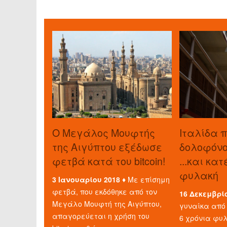
O Μεγάλος Μουφτής
Ιταλίδα 
της Αιγύπτου εξέδωσε
δολοφόνο 
φετβά κατά του bitcoin!
...και κα
φυλακή
3 Ιανουαρίου 2018 ♦
Με επίσημη
φετβά, που εκδόθηκε από τον
16 Δεκεμβρί
Μεγάλο Μουφτή της Αιγύπτου,
γυναίκα από 
απαγορεύεται η χρήση του
6 χρόνια φυλ