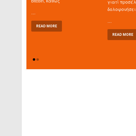
bitcoin, καθώς
γιατί προσέ
δολοφονήσει
…
…
READ MORE
READ MORE