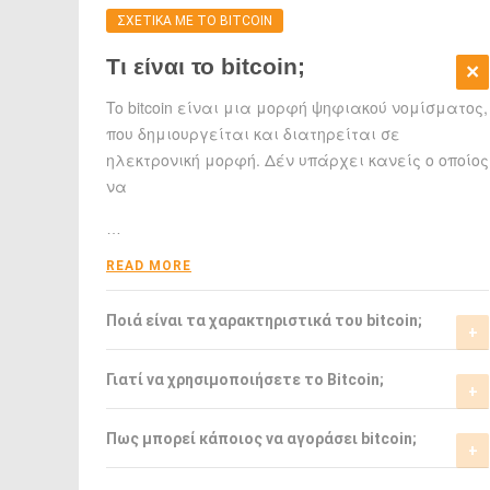
ΣΧΕΤΙΚΑ ΜΕ ΤΟ BITCOIN
Τι είναι το bitcoin;
To bitcoin είναι μια μορφή ψηφιακού νομίσματος,
που δημιουργείται και διατηρείται σε
ηλεκτρονική μορφή. Δέν υπάρχει κανείς ο οποίος
να
…
READ MORE
Ποιά είναι τα χαρακτηριστικά του bitcoin;
Το bitcoin έχει αρκετά σημαντικά
Γιατί να χρησιμοποιήσετε το Bitcoin;
χαρακτηριστικά που το ξεχωρίζουν από τα
ελεγχόμενα-από-κυβερνήσεις νομίσματα.
Το bitcoin είναι μια σχετικά νέα μορφή
Πως μπορεί κάποιος να αγοράσει bitcoin;
νομίσματος, η οποία τώρα αρχίζει να γίνεται
READ MORE
αποδεκτή από μιά μεγάλη μερίδα του
Μπορείτε να αγοράσετε bitcoin είτε από τα