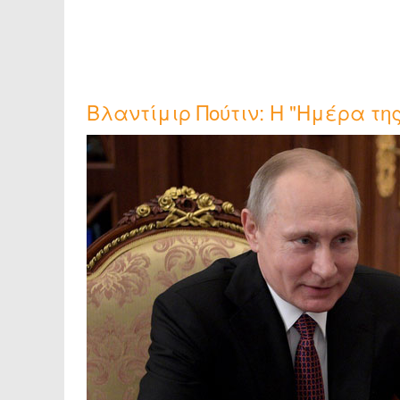
Βλαντίμιρ Πούτιν: Η "Ημέρα τη