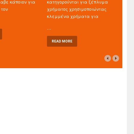
λαβε κάποιον για
κατηγορούνται για ξέπλυμα
 τον
χρήματος χρησιμοποιώντας
κλεμμένα χρήματα για
…
READ MORE