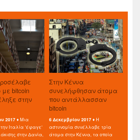
προσέλαβε
Στην Κένυα
με bitcoin
συνελήφθησαν άτομα
τέληξε στην
που αντάλλασσαν
bitcoin
ου 2017 ♦
Μια
6 Δεκεμβρίου 2017 ♦
Η
την Ιταλία 'έφαγε'
αστυνομία συνέλλαβε τρία
άκισης στην Δανία,
άτομα στην Κένυα, τα οποία