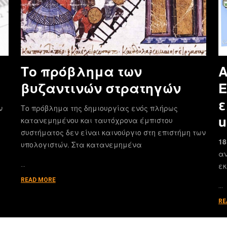
Το πρόβλημα των
Α
βυζαντινών στρατηγών
E
ε
ν
Το πρόβλημα της δημιουργίας ενός πλήρως
u
κατανεμημένου και ταυτόχρονα έμπιστου
συστήματος δεν είναι καινούργιο στη επιστήμη των
18
υπολογιστών. Στα κατανεμημένα
αν
…
εκ
READ MORE
…
RE