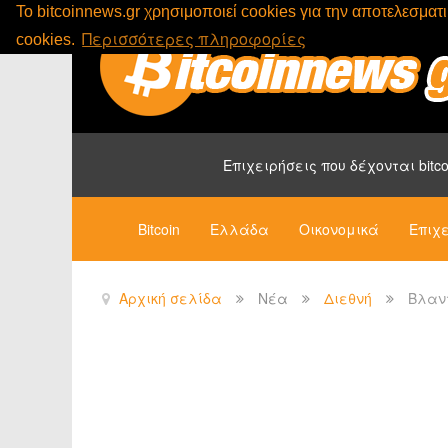
To bitcoinnews.gr χρησιμοποιεί cookies για την αποτελεσμα
Περισσότερες πληροφορίες
cookies.
Επιχειρήσεις που δέχονται bitco
Bitcoin
Ελλάδα
Οικονομικά
Επιχε
Αρχική σελίδα
Νέα
Διεθνή
Βλαντ