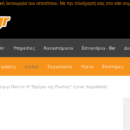
τική λειτουργία του ιστοτόπου. Με την πλοήγησή σας στο site 
Αρχική
Ενότητ
in:
Υπηρεσίες
Καταστήματα
Εστιατόρια - Bar
Δι
ιρήσεις
Διεθνή
Τεχνολογία
Υγεία
Επιστήμες
ίμιρ Πούτιν: Η "Ημέρα της Ρωσίας" έγινε παράδοση