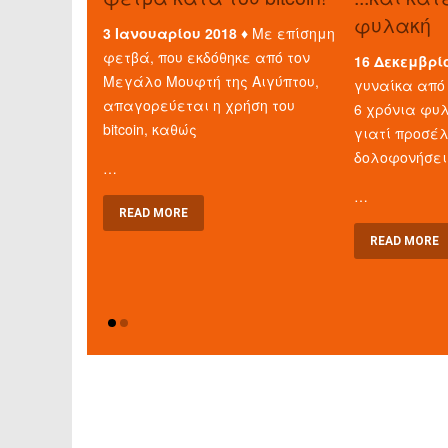
φυλακή
3 Ιανουαρίου 2018 ♦
Με επίσημη
φετβά, που εκδόθηκε από τον
16 Δεκεμβρί
Μεγάλο Μουφτή της Αιγύπτου,
γυναίκα από 
απαγορεύεται η χρήση του
6 χρόνια φυλ
bitcoin, καθώς
γιατί προσέ
δολοφονήσει
…
…
READ MORE
READ MORE