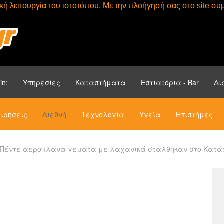
τική λειτουργία του ιστοτόπου. Με την πλοήγησή σας στο site 
Αρχική
Ενότητ
in:
Υπηρεσίες
Καταστήματα
Εστιατόρια - Bar
Δι
ιρήσεις
Διεθνή
Τεχνολογία
Υγεία
Επιστήμες
: Πέντε αεροπλάνα γεμάτα με λαχανικά στάλθηκαν στο Κατά