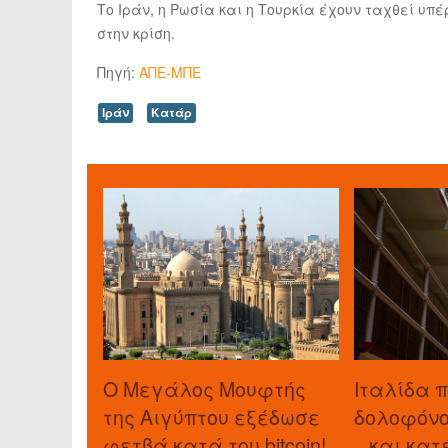
Το Ιράν, η Ρωσία και η Τουρκία έχουν ταχθεί υπ
στην κρίση.
Πηγή:
ΑΠΕ-ΜΠΕ
Ιράν
Κατάρ
O Μεγάλος Μουφτής
Ιταλίδα 
της Αιγύπτου εξέδωσε
δολοφόνο 
φετβά κατά του bitcoin!
...και κα