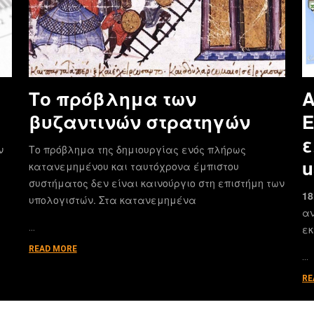
Το πρόβλημα των
Α
βυζαντινών στρατηγών
E
ε
ν
Το πρόβλημα της δημιουργίας ενός πλήρως
u
κατανεμημένου και ταυτόχρονα έμπιστου
συστήματος δεν είναι καινούργιο στη επιστήμη των
18
υπολογιστών. Στα κατανεμημένα
αν
…
εκ
READ MORE
…
RE