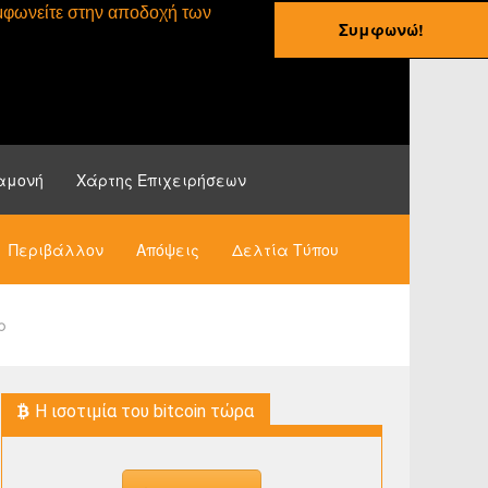
συμφωνείτε στην αποδοχή των
Συμφωνώ!
ες
Οδηγοί
Νέα
αμονή
Χάρτης Επιχειρήσεων
Περιβάλλον
Απόψεις
Δελτία Τύπου
ρ
H ισοτιμία του bitcoin τώρα