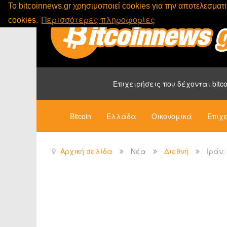
To bitcoinnews.gr χρησιμοποιεί cookies για την αποτελεσμα
Περισσότερες πληροφορίες
cookies.
Επιχειρήσεις που δέχονται bitco
Bitcoin
Ελλάδα
Οικονομικά
Επιχε
Αρχική σελίδα
Νέα
Διεθνή
Ιράν