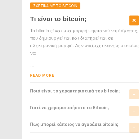
ΣΧΕΤΙΚΑ ΜΕ ΤΟ BITCOIN
Τι είναι το bitcoin;
To bitcoin είναι μια μορφή ψηφιακού νομίσματος,
που δημιουργείται και διατηρείται σε
ηλεκτρονική μορφή. Δέν υπάρχει κανείς ο οποίος
να
…
READ MORE
Ποιά είναι τα χαρακτηριστικά του bitcoin;
Το bitcoin έχει αρκετά σημαντικά
Γιατί να χρησιμοποιήσετε το Bitcoin;
χαρακτηριστικά που το ξεχωρίζουν από τα
ελεγχόμενα-από-κυβερνήσεις νομίσματα.
Το bitcoin είναι μια σχετικά νέα μορφή
Πως μπορεί κάποιος να αγοράσει bitcoin;
νομίσματος, η οποία τώρα αρχίζει να γίνεται
READ MORE
αποδεκτή από μιά μεγάλη μερίδα του
Μπορείτε να αγοράσετε bitcoin είτε από τα