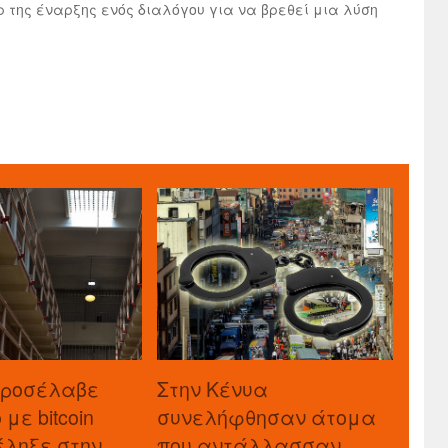
έρ της έναρξης ενός διαλόγου για να βρεθεί μια λύση
προσέλαβε
Στην Κένυα
με bitcoin
συνελήφθησαν άτομα
τέληξε στην
που αντάλλασσαν