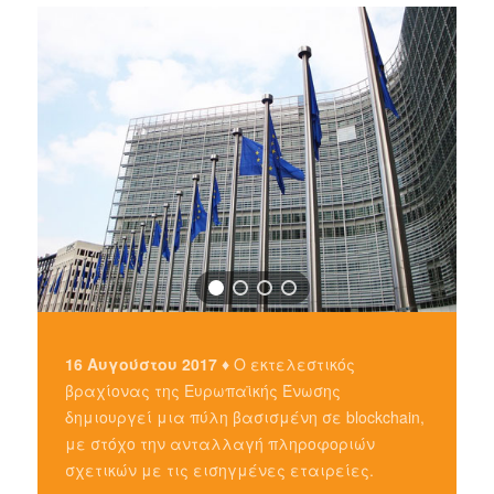
16 Αυγούστου 2017 ♦
Ο εκτελεστικός
βραχίονας της Ευρωπαϊκής Ένωσης
δημιουργεί μια πύλη βασισμένη σε blockchain,
με στόχο την ανταλλαγή πληροφοριών
σχετικών με τις εισηγμένες εταιρείες.