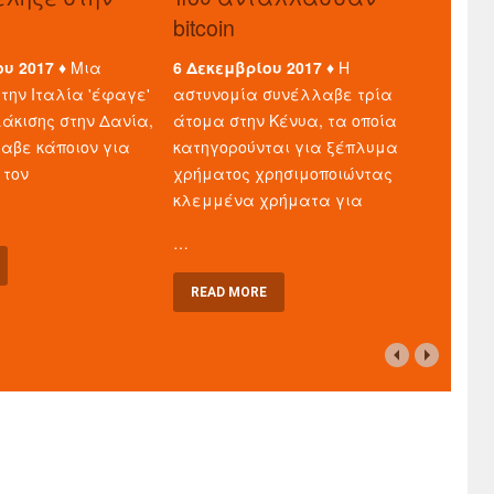
bitcoin
ου 2017 ♦
Μια
6 Δεκεμβρίου 2017 ♦
Η
την Ιταλία 'έφαγε'
αστυνομία συνέλλαβε τρία
άκισης στην Δανία,
άτομα στην Κένυα, τα οποία
λαβε κάποιον για
κατηγορούνται για ξέπλυμα
 τον
χρήματος χρησιμοποιώντας
κλεμμένα χρήματα για
…
READ MORE