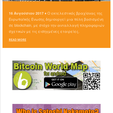
16 Αυγούστου 2017 ♦
Ο εκτελεστικός βραχίονας της
Ευρωπαϊκής Ένωσης δημιουργεί μια πύλη βασισμένη
σε blockchain, με στόχο την ανταλλαγή πληροφοριών
σχετικών με τις εισηγμένες εταιρείες.
READ MORE