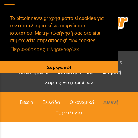
To bitcoinnews.gr χρησιμοποιεί cookies για
την αποτελεσματική λειτουργία του
ιστοτόπου. Με την πλοήγησή σας στο site
συμφωνείτε στην αποδοχή των cookies.
Περισσότερες πληροφορίες
Επιχειρήσεις που δέχονται bitcoin:
Υπηρεσίες
Συμφωνώ!
Καταστήματα
Εστιατόρια - Bar
Διαμονή
Χάρτης Επιχειρήσεων
Bitcoin
Ελλάδα
Οικονομικά
Διεθνή
Τεχνολογία