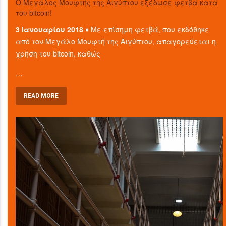
O Μεγάλος Μουφτής της Αιγύπτου εξέδωσε φετβά κατά
του bitcoin!
3 Ιανουαρίου 2018 ♦
Με επίσημη φετβά, που εκδόθηκε
από τον Μεγάλο Μουφτή της Αιγύπτου, απαγορεύεται η
χρήση του bitcoin, καθώς
…
READ MORE