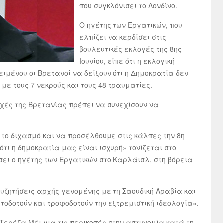
που συγκλόνισει το Λονδίνο.
Ο ηγέτης των Εργατικών, που
ελπίζει να κερδίσει στις
βουλευτικές εκλογές της 8ης
Ιουνίου, είπε ότι η εκλογική
ιμένου οι Βρετανοί να δείξουν ότι η Δημοκρατία δεν
με τους 7 νεκρούς και τους 48 τραυματίες.
χές της Βρετανίας πρέπει να συνεχίσουν να
το διχασμό και να προσέλθουμε στις κάλπες την 8η
ότι η δημοκρατία μας είναι ισχυρή» τονίζεται στο
ει ο ηγέτης των Εργατικών στο Καρλάισλ, στη βόρεια
συζητήσεις αρχής γενομένης με τη Σαουδική Αραβία και
τοδοτούν και τροφοδοτούν την εξτρεμιστική ιδεολογία».
Τερέζα Μέι για τις περικοπές στην αστυνομία κατά τη