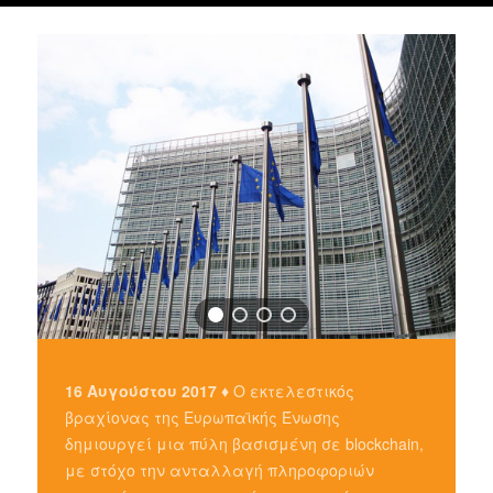
16 Αυγούστου 2017 ♦
Ο εκτελεστικός
βραχίονας της Ευρωπαϊκής Ένωσης
δημιουργεί μια πύλη βασισμένη σε blockchain,
με στόχο την ανταλλαγή πληροφοριών