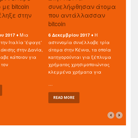
με bitcoin
συνελήφθησαν άτομα
τέληξε στην
που αντάλλασσαν
bitcoin
ου 2017 ♦
Μια
6 Δεκεμβρίου 2017 ♦
Η
την Ιταλία 'έφαγε'
αστυνομία συνέλλαβε τρία
άκισης στην Δανία,
άτομα στην Κένυα, τα οποία
λαβε κάποιον για
κατηγορούνται για ξέπλυμα
 τον
χρήματος χρησιμοποιώντας
κλεμμένα χρήματα για
…
READ MORE