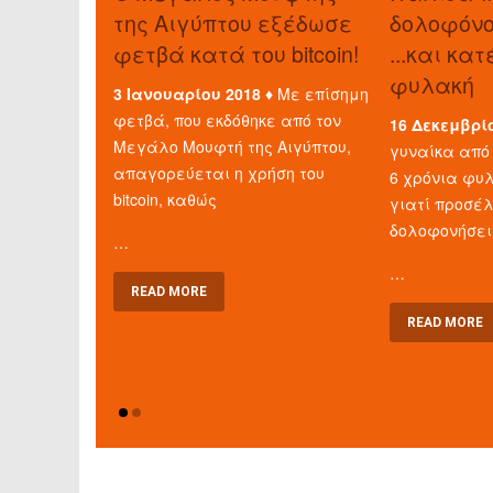
της Αιγύπτου εξέδωσε
δολοφόνο 
φετβά κατά του bitcoin!
...και κα
φυλακή
3 Ιανουαρίου 2018 ♦
Με επίσημη
φετβά, που εκδόθηκε από τον
16 Δεκεμβρί
Μεγάλο Μουφτή της Αιγύπτου,
γυναίκα από 
απαγορεύεται η χρήση του
6 χρόνια φυλ
bitcoin, καθώς
γιατί προσέ
δολοφονήσει
…
…
READ MORE
READ MORE