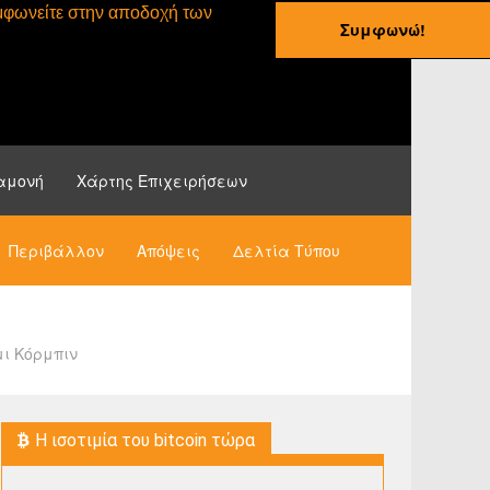
συμφωνείτε στην αποδοχή των
Συμφωνώ!
ες
Οδηγοί
Νέα
αμονή
Χάρτης Επιχειρήσεων
Περιβάλλον
Απόψεις
Δελτία Τύπου
μι Κόρμπιν
H ισοτιμία του bitcoin τώρα