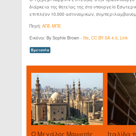
διάρκεια της θητείας της στο υπουργείο Εσωτερ
επιπλέον 10.000 αστυνομικών, συμπεριλαμβανο
Πηγή:
ΑΠΕ-ΜΠΕ
Εικόνα: By Sophie Brown -
file
,
CC BY-SA 4.0
,
Link
Βρετανία
O Μεγάλος Μουφτής
Ιταλίδα 