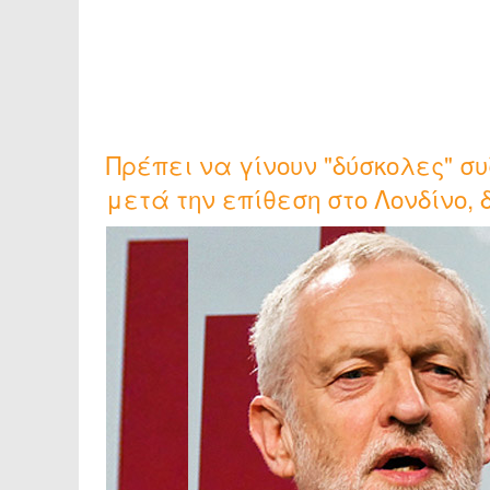
Πρέπει να γίνουν "δύσκολες" συ
μετά την επίθεση στο Λονδίνο,