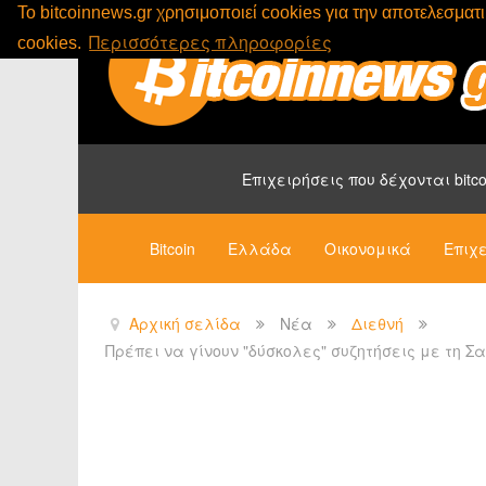
To bitcoinnews.gr χρησιμοποιεί cookies για την αποτελεσμα
Περισσότερες πληροφορίες
cookies.
Επιχειρήσεις που δέχονται bitco
Bitcoin
Ελλάδα
Οικονομικά
Επιχε
Αρχική σελίδα
Νέα
Διεθνή
Πρέπει να γίνουν "δύσκολες" συζητήσεις με τη Σ