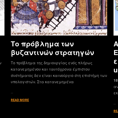
Το πρόβλημα των
Α
βυζαντινών στρατηγών
E
ε
ν
Το πρόβλημα της δημιουργίας ενός πλήρως
u
κατανεμημένου και ταυτόχρονα έμπιστου
συστήματος δεν είναι καινούργιο στη επιστήμη των
18
υπολογιστών. Στα κατανεμημένα
αν
…
εκ
READ MORE
…
RE