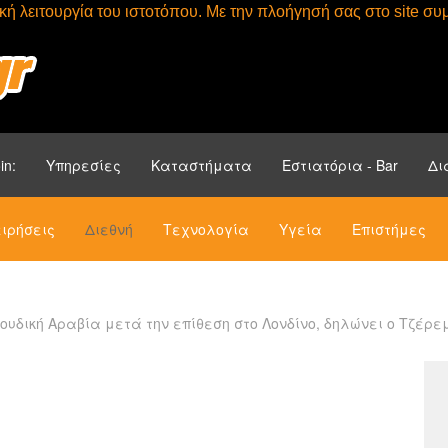
τική λειτουργία του ιστοτόπου. Με την πλοήγησή σας στο site 
Αρχική
Ενότητ
in:
Υπηρεσίες
Καταστήματα
Εστιατόρια - Bar
Δι
ιρήσεις
Διεθνή
Τεχνολογία
Υγεία
Επιστήμες
αουδική Αραβία μετά την επίθεση στο Λονδίνο, δηλώνει ο Τζέρε