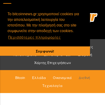
To bitcoinnews.gr χρησιμοποιεί cookies για
την αποτελεσματική λειτουργία του
ιστοτόπου. Με την πλοήγησή σας στο site
συμφωνείτε στην αποδοχή των cookies.
Περισσότερες πληροφορίες
Επιχειρήσεις που δέχονται bitcoin:
Υπηρεσίες
Συμφωνώ!
Καταστήματα
Εστιατόρια - Bar
Διαμονή
Χάρτης Επιχειρήσεων
Bitcoin
Ελλάδα
Οικονομικά
Διεθνή
Τεχνολογία