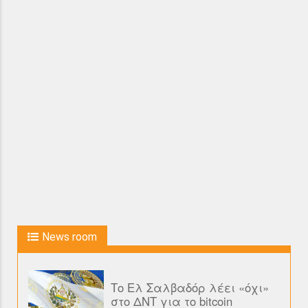
News room
Το Ελ Σαλβαδόρ λέει «όχι»
στο ΔΝΤ για το bitcoin