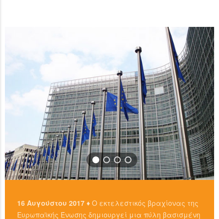
ανταλλακτήρια, είτε απευθείας από άλλους ιδιώτες
…
χρησιμοπιώντας πλατφόρμες όπως το localbitcoins για
READ MORE
…
READ MORE
16 Αυγούστου 2017 ♦
Ο εκτελεστικός βραχίονας της
Ευρωπαϊκής Ένωσης δημιουργεί μια πύλη βασισμένη