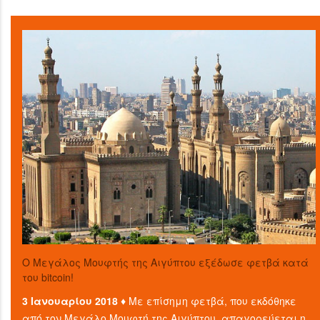
O Μεγάλος Μουφτής της Αιγύπτου εξέδωσε φετβά κατά
του bitcoin!
3 Ιανουαρίου 2018 ♦
Με επίσημη φετβά, που εκδόθηκε
από τον Μεγάλο Μουφτή της Αιγύπτου, απαγορεύεται η