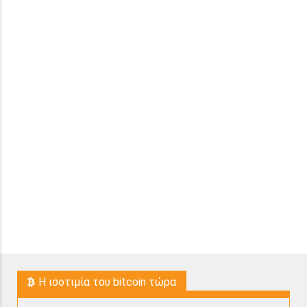
H ισοτιμία του bitcoin τώρα