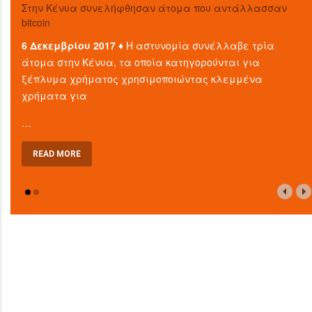
Στην Κένυα συνελήφθησαν άτομα που αντάλλασσαν
bitcoin
6 Δεκεμβρίου 2017 ♦
Η αστυνομία συνέλλαβε τρία
άτομα στην Κένυα, τα οποία κατηγορούνται για
ξέπλυμα χρήματος χρησιμοποιώντας κλεμμένα
χρήματα για
…
READ MORE