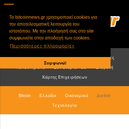
To bitcoinnews.gr χρησιμοποιεί cookies για
την αποτελεσματική λειτουργία του
ιστοτόπου. Με την πλοήγησή σας στο site
συμφωνείτε στην αποδοχή των cookies.
Περισσότερες πληροφορίες
Επιχειρήσεις που δέχονται bitcoin:
Υπηρεσίες
Συμφωνώ!
Καταστήματα
Εστιατόρια - Bar
Διαμονή
Χάρτης Επιχειρήσεων
Bitcoin
Ελλάδα
Οικονομικά
Διεθνή
Τεχνολογία