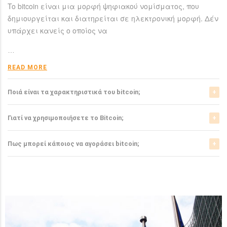
To bitcoin είναι μια μορφή ψηφιακού νομίσματος, που
δημιουργείται και διατηρείται σε ηλεκτρονική μορφή. Δέν
υπάρχει κανείς ο οποίος να
…
READ MORE
Ποιά είναι τα χαρακτηριστικά του bitcoin;
Το bitcoin έχει αρκετά σημαντικά χαρακτηριστικά που το
Γιατί να χρησιμοποιήσετε το Bitcoin;
ξεχωρίζουν από τα ελεγχόμενα-από-κυβερνήσεις
νομίσματα.
Το bitcoin είναι μια σχετικά νέα μορφή νομίσματος, η
Πως μπορεί κάποιος να αγοράσει bitcoin;
οποία τώρα αρχίζει να γίνεται αποδεκτή από μιά μεγάλη
READ MORE
μερίδα του
Μπορείτε να αγοράσετε bitcoin είτε από τα αντίστοιχα
ανταλλακτήρια, είτε απευθείας από άλλους ιδιώτες
…
χρησιμοπιώντας πλατφόρμες όπως το localbitcoins για
READ MORE
…
READ MORE