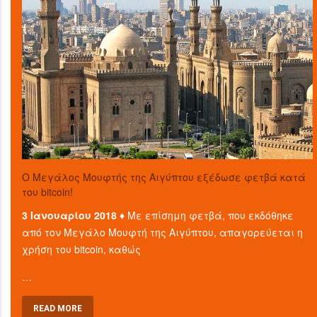
O Μεγάλος Μουφτής της Αιγύπτου εξέδωσε φετβά κατά
του bitcoin!
3 Ιανουαρίου 2018 ♦
Με επίσημη φετβά, που εκδόθηκε
από τον Μεγάλο Μουφτή της Αιγύπτου, απαγορεύεται η
χρήση του bitcoin, καθώς
…
READ MORE