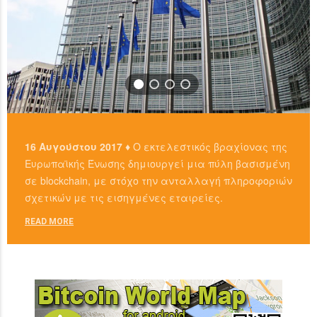
16 Αυγούστου 2017 ♦
Ο εκτελεστικός βραχίονας της
Ευρωπαϊκής Ένωσης δημιουργεί μια πύλη βασισμένη
σε blockchain, με στόχο την ανταλλαγή πληροφοριών
σχετικών με τις εισηγμένες εταιρείες.
READ MORE