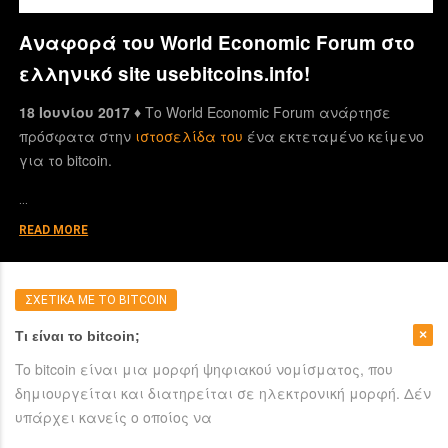
Αναφορά του World Economic Forum στο
ελληνικό site usebitcoins.info!
18 Ιουνίου 2017 ♦
Το World Economic Forum ανάρτησε
πρόσφατα στην
ιστοσελίδα του
ένα εκτεταμένο κείμενο
για το bitcoin.
…
READ MORE
ΣΧΕΤΙΚΑ ΜΕ ΤΟ BITCOIN
Τι είναι το bitcoin;
To bitcoin είναι μια μορφή ψηφιακού νομίσματος, που
δημιουργείται και διατηρείται σε ηλεκτρονική μορφή. Δέν
υπάρχει κανείς ο οποίος να