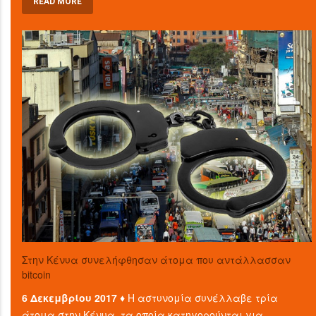
READ MORE
Στην Κένυα συνελήφθησαν άτομα που αντάλλασσαν
bitcoin
6 Δεκεμβρίου 2017 ♦
Η αστυνομία συνέλλαβε τρία
άτομα στην Κένυα, τα οποία κατηγορούνται για