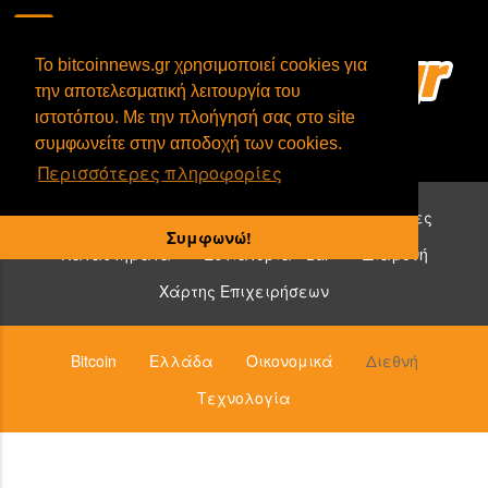
To bitcoinnews.gr χρησιμοποιεί cookies για
την αποτελεσματική λειτουργία του
ιστοτόπου. Με την πλοήγησή σας στο site
συμφωνείτε στην αποδοχή των cookies.
Περισσότερες πληροφορίες
Επιχειρήσεις που δέχονται bitcoin:
Υπηρεσίες
Συμφωνώ!
Καταστήματα
Εστιατόρια - Bar
Διαμονή
Χάρτης Επιχειρήσεων
Bitcoin
Ελλάδα
Οικονομικά
Διεθνή
Τεχνολογία