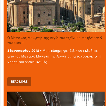
O Μεγάλος Μουφτής της Αιγύπτου εξέδωσε φετβά κατά
του bitcoin!
3 Ιανουαρίου 2018 ♦
Με επίσημη φετβά, που εκδόθηκε
από τον Μεγάλο Μουφτή της Αιγύπτου, απαγορεύεται η
χρήση του bitcoin, καθώς
…
READ MORE