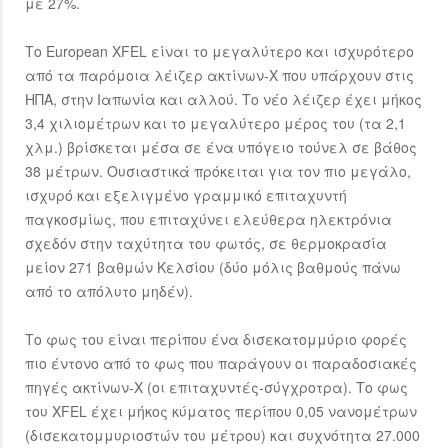
με 27%.
Το European XFEL είναι το μεγαλύτερο και ισχυρότερο
από τα παρόμοια λέιζερ ακτίνων-Χ που υπάρχουν στις
ΗΠΑ, στην Ιαπωνία και αλλού. Το νέο λέιζερ έχει μήκος
3,4 χιλιομέτρων και το μεγαλύτερο μέρος του (τα 2,1
χλμ.) βρίσκεται μέσα σε ένα υπόγειο τούνελ σε βάθος
38 μέτρων. Ουσιαστικά πρόκειται για τον πιο μεγάλο,
ισχυρό και εξελιγμένο γραμμικό επιταχυντή
παγκοσμίως, που επιταχύνει ελεύθερα ηλεκτρόνια
σχεδόν στην ταχύτητα του φωτός, σε θερμοκρασία
μείον 271 βαθμών Κελσίου (δύο μόλις βαθμούς πάνω
από το απόλυτο μηδέν).
Το φως του είναι περίπου ένα δισεκατομμύριο φορές
πιο έντονο από το φως που παράγουν οι παραδοσιακές
πηγές ακτίνων-Χ (οι επιταχυντές-σύγχροτρα). Το φως
του XFEL έχει μήκος κύματος περίπου 0,05 νανομέτρων
(δισεκατομμυριοστών του μέτρου) και συχνότητα 27.000