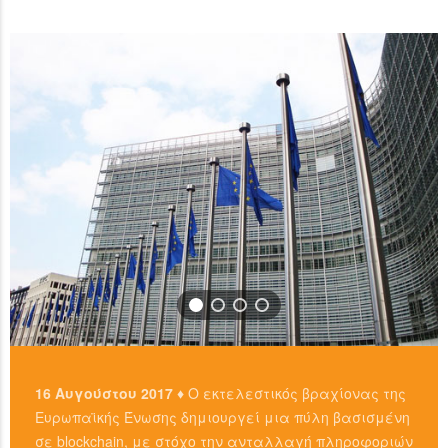
χρησιμοπιώντας πλατφόρμες όπως το localbitcoins για
READ MORE
…
READ MORE
16 Αυγούστου 2017 ♦
Ο εκτελεστικός βραχίονας της
Ευρωπαϊκής Ένωσης δημιουργεί μια πύλη βασισμένη
σε blockchain, με στόχο την ανταλλαγή πληροφοριών