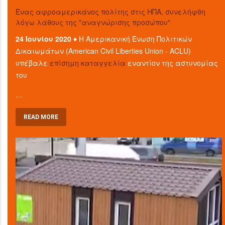
Ένας αφροαμερικάνος πολίτης στις ΗΠΑ, συνελήφθη
λόγω λάθους της "αναγνώρισης προσώπου"
24 Ιουνίου 2020 ♦
Η Αμερικανική Ένωση Πολιτικών
Δικαιωμάτων (American Civil Liberties Union - ACLU)
υπέβαλε
επίσημη καταγγελία
εναντίον της αστυνομίας
του
…
READ MORE