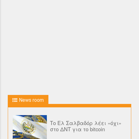
News room
Το Ελ Σαλβαδόρ λέει «όχι»
στο ΔΝΤ για το bitcoin