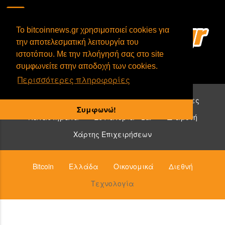
To bitcoinnews.gr χρησιμοποιεί cookies για
την αποτελεσματική λειτουργία του
ιστοτόπου. Με την πλοήγησή σας στο site
συμφωνείτε στην αποδοχή των cookies.
Περισσότερες πληροφορίες
Επιχειρήσεις που δέχονται bitcoin:
Υπηρεσίες
Συμφωνώ!
Καταστήματα
Εστιατόρια - Bar
Διαμονή
Χάρτης Επιχειρήσεων
Bitcoin
Ελλάδα
Οικονομικά
Διεθνή
Τεχνολογία