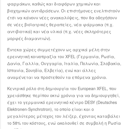
φαρμάκων, καθώς και διαφόρων χημικών και
βιοχημικών αντιδράσεων. Οι επιστήμονες ευελπιστούν
έτσι να κάνουν νέες ανακαλύψεις, που θα οδηγήσουν
σε νέες βιοϊατρικές θεραπείες, νέα φάρμακα (π.χ.
αντιβιοτικά) και νέα υλικά (π.χ. νέες σκληρότερες
μορφές διαμαντιών).
Έντεκα χώρες συμμετέχουν ως αρχικά μέλη στην
ερευνητική κοινοπραξία του XFEL (Γερμανία, Ρωσία,
Δανία, Γαλλία, Ουγγαρία, Ιταλία, Πολωνία, Σλοβακία,
Ισπανία, Σουηδία, Ελβετία), ενώ και άλλες
αναμένεται να προστεθούν τα επόμενα χρόνια.
Κεντρικό ρόλο στη δημιουργία του European XFEL, που
χρειάσθηκε περίπου οκτώ χρόνια για να δημιουργηθεί,
έχει το γερμανικό ερευνητικό κέντρο DESY (Deutsches
Elektronen-Synchrotron), το οποίο είναι και ο
μεγαλύτερος μέτοχος του λέιζερ, έχοντας καταβάλει
το 58% του κόστους, ενώ ακολουθεί σε συμβολή η Ρωσία