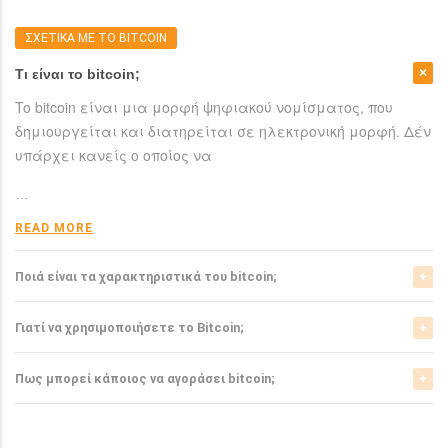
ΣΧΕΤΙΚΑ ΜΕ ΤΟ BITCOIN
Τι είναι το bitcoin;
To bitcoin είναι μια μορφή ψηφιακού νομίσματος, που
δημιουργείται και διατηρείται σε ηλεκτρονική μορφή. Δέν
υπάρχει κανείς ο οποίος να
…
READ MORE
Ποιά είναι τα χαρακτηριστικά του bitcoin;
Το bitcoin έχει αρκετά σημαντικά χαρακτηριστικά που το
Γιατί να χρησιμοποιήσετε το Bitcoin;
ξεχωρίζουν από τα ελεγχόμενα-από-κυβερνήσεις
νομίσματα.
Το bitcoin είναι μια σχετικά νέα μορφή νομίσματος, η
Πως μπορεί κάποιος να αγοράσει bitcoin;
οποία τώρα αρχίζει να γίνεται αποδεκτή από μιά μεγάλη
READ MORE
μερίδα του
Μπορείτε να αγοράσετε bitcoin είτε από τα αντίστοιχα
ανταλλακτήρια, είτε απευθείας από άλλους ιδιώτες
…