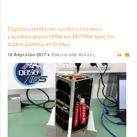
Σήμερα η εκτόξευση των δύο ελληνικών
μικροδορυφόρων UPSat και DUTHSat προς τον
Διεθνή Διαστημικό Σταθμό
18 Απριλίου 2017 ♦
Έπειτα από πολλές