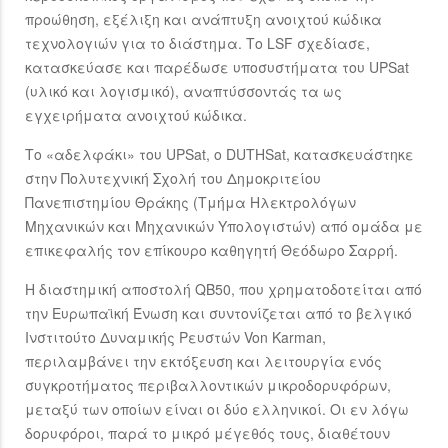
προώθηση, εξέλιξη και ανάπτυξη ανοιχτού κώδικα
τεχνολογιών για το διάστημα. Το LSF σχεδίασε,
κατασκεύασε και παρέδωσε υποσυστήματα του UPSat
(υλικό και λογισμικό), αναπτύσσοντάς τα ως
εγχειρήματα ανοιχτού κώδικα.
Το «αδελφάκι» του UPSat, ο DUTHSat, κατασκευάστηκε
στην Πολυτεχνική Σχολή του Δημοκριτείου
Πανεπιστημίου Θράκης (Τμήμα Ηλεκτρολόγων
Μηχανικών και Μηχανικών Υπολογιστών) από ομάδα με
επικεφαλής τον επίκουρο καθηγητή Θεόδωρο Σαρρή.
Η διαστημική αποστολή QB50, που χρηματοδοτείται από
την Ευρωπαϊκή Ένωση και συντονίζεται από το βελγικό
Ινστιτούτο Δυναμικής Ρευστών Von Karman,
περιλαμβάνει την εκτόξευση και λειτουργία ενός
συγκροτήματος περιβαλλοντικών μικροδορυφόρων,
μεταξύ των οποίων είναι οι δύο ελληνικοί. Οι εν λόγω
δορυφόροι, παρά το μικρό μέγεθός τους, διαθέτουν