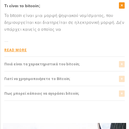
Τι είναι το bitcoin;
To bitcoin είναι μια μορφή ψηφιακού νομίσματος, που
δημιουργείται και διατηρείται σε ηλεκτρονική μορφή. Δέν
υπάρχει κανείς ο οποίος να
…
READ MORE
Ποιά είναι τα χαρακτηριστικά του bitcoin;
Το bitcoin έχει αρκετά σημαντικά χαρακτηριστικά που το
Γιατί να χρησιμοποιήσετε το Bitcoin;
ξεχωρίζουν από τα ελεγχόμενα-από-κυβερνήσεις
νομίσματα.
Το bitcoin είναι μια σχετικά νέα μορφή νομίσματος, η
Πως μπορεί κάποιος να αγοράσει bitcoin;
οποία τώρα αρχίζει να γίνεται αποδεκτή από μιά μεγάλη
READ MORE
μερίδα του
Μπορείτε να αγοράσετε bitcoin είτε από τα αντίστοιχα
ανταλλακτήρια, είτε απευθείας από άλλους ιδιώτες
…
χρησιμοπιώντας πλατφόρμες όπως το localbitcoins για
READ MORE
…