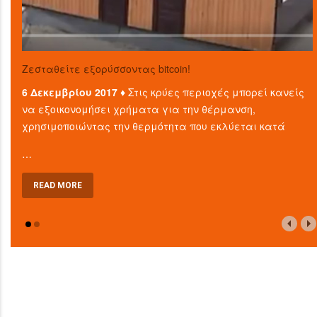
Ζεσταθείτε εξορύσσοντας bitcoin!
6 Δεκεμβρίου 2017 ♦
Στις κρύες περιοχές μπορεί κανείς
να εξοικονομήσει χρήματα για την θέρμανση,
χρησιμοποιώντας την θερμότητα που εκλύεται κατά
…
READ MORE