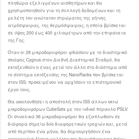
πληθώρα εξελιγμένων αισθητήρων και θα
χρησιμοποιηθούν για τη συλλογή δεδομένων και τη
μελέτη του ανώτατου στρώματος της γήινης
ατμόσφαιρας, της θερμόσφαιρας, η οποία βρίσκεται
σε ύψος 200 έως 400 χιλιομέτρων από την επιφάνεια
της Γης.
Όταν οι 28 μικροδορυφόροι φθάσουν με το διαστημικό
σκάφος Cygnus στον Διεθνή Διαστημικό Σταθμό, θα
εκτοξευθούν ο ένας μετά τον άλλο στο διάστημα από
το σύστημα εκτόξευσης της NanoRacks που βρίσκεται
στον ISS, προκειμένου να αρχίσουν το επιστημονικό
έργο τους.
Θα ακολουθήσει η αποστολή στον ISS άλλων οκτώ
μικροδορυφόρων CubeSats με τον ινδικό πύραυλο PSLV.
Οι συνολικά 36 μικροδορυφόροι θα εξαπλωθούν σε
διάφορα σημεία δύο διαφορετικών τροχιών και, μετά
από περίπου ένα μήνα, θα δημιουργήσουν ένα
εκτεταμένο δίκτυο μελέτης της θερμόσφαιρας πάνω