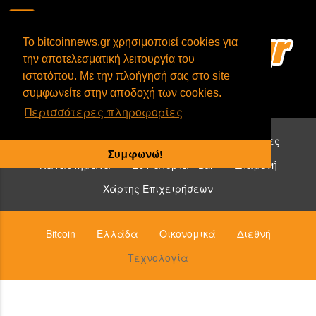
To bitcoinnews.gr χρησιμοποιεί cookies για
την αποτελεσματική λειτουργία του
ιστοτόπου. Με την πλοήγησή σας στο site
συμφωνείτε στην αποδοχή των cookies.
Περισσότερες πληροφορίες
Επιχειρήσεις που δέχονται bitcoin:
Υπηρεσίες
Συμφωνώ!
Καταστήματα
Εστιατόρια - Bar
Διαμονή
Χάρτης Επιχειρήσεων
Bitcoin
Ελλάδα
Οικονομικά
Διεθνή
Τεχνολογία