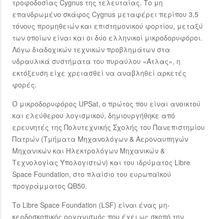
τροφοδοσίας Cygnus της τελευταίας. Το μη
επανδρωμένο σκάφος Cygnus μεταφέρει περίπου 3,5
τόνους προμηθειών και επιστημονικού φορτίου, μεταξύ
των οποίων είναι και οι δύο ελληνικοί μικροδορυφόροι.
Λόγω διαδοχικών τεχνικών προβλημάτων στα
υδραυλικά συστήματα του πυραύλου «Άτλας», η
εκτόξευση είχε χρειασθεί να αναβληθεί αρκετές
φορές.
Ο μικροδορυφόρος UPSat, ο πρώτος που είναι ανοικτού
και ελεύθερου λογισμικού, δημιουργήθηκε από
ερευνητές της Πολυτεχνικής Σχολής του Πανεπιστημίου
Πατρών (Τμήματα Μηχανολόγων & Αεροναυπηγών
Μηχανικών και Ηλεκτρολόγων Μηχανικών &
Τεχνολογίας Υπολογιστών) και του ιδρύματος Libre
Space Foundation, στο πλαίσιο του ευρωπαϊκού
προγράμματος QB50.
Το Libre Space Foundation (LSF) είναι ένας μη-
κερδοσκοπικός οργανισμός που έχει ως σκοπό την