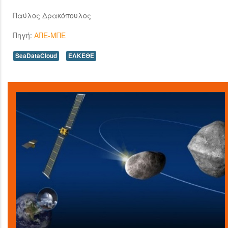
Παύλος Δρακόπουλος
Πηγή:
ΑΠΕ-ΜΠΕ
SeaDataCloud
ΕΛΚΕΘΕ