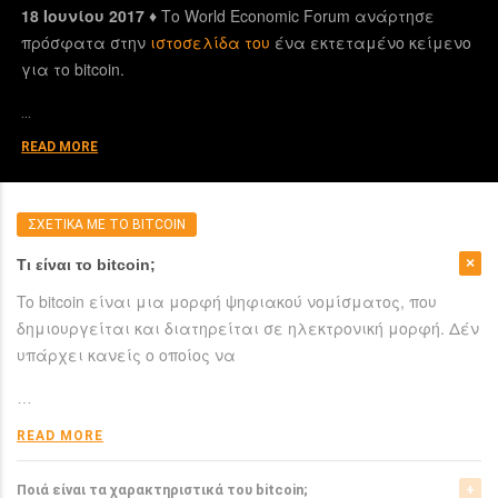
18 Ιουνίου 2017 ♦
Το World Economic Forum ανάρτησε
πρόσφατα στην
ιστοσελίδα του
ένα εκτεταμένο κείμενο
για το bitcoin.
…
READ MORE
ΣΧΕΤΙΚΑ ΜΕ ΤΟ BITCOIN
Τι είναι το bitcoin;
To bitcoin είναι μια μορφή ψηφιακού νομίσματος, που
δημιουργείται και διατηρείται σε ηλεκτρονική μορφή. Δέν
υπάρχει κανείς ο οποίος να
…
READ MORE
Ποιά είναι τα χαρακτηριστικά του bitcoin;