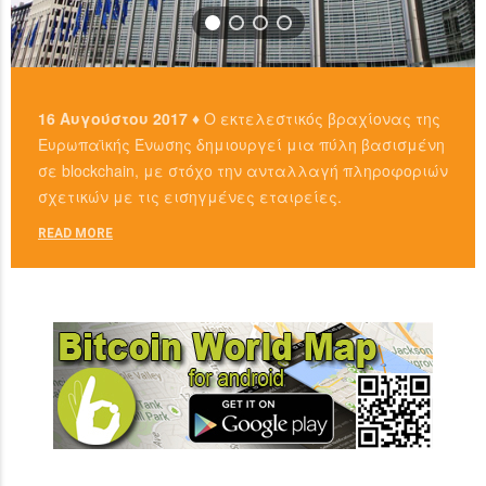
16 Αυγούστου 2017 ♦
Ο εκτελεστικός βραχίονας της
Ευρωπαϊκής Ένωσης δημιουργεί μια πύλη βασισμένη
σε blockchain, με στόχο την ανταλλαγή πληροφοριών
σχετικών με τις εισηγμένες εταιρείες.
READ MORE