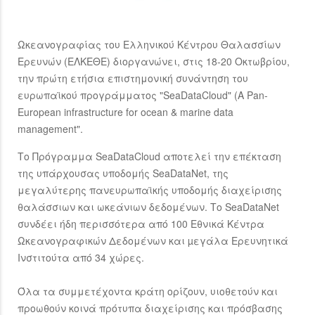
Ωκεανογραφίας του Ελληνικού Κέντρου Θαλασσίων
Ερευνών (ΕΛΚΕΘΕ) διοργανώνει, στις 18-20 Οκτωβρίου,
την πρώτη ετήσια επιστημονική συνάντηση του
ευρωπαϊκού προγράμματος "SeaDataCloud" (A Pan-
European infrastructure for ocean & marine data
management".
Το Πρόγραμμα SeaDataCloud αποτελεί την επέκταση
της υπάρχουσας υποδομής SeaDataNet, της
μεγαλύτερης πανευρωπαϊκής υποδομής διαχείρισης
θαλάσσιων και ωκεάνιων δεδομένων. Το SeaDataNet
συνδέει ήδη περισσότερα από 100 Εθνικά Κέντρα
Ωκεανογραφικών Δεδομένων και µεγάλα Ερευνητικά
Ινστιτούτα από 34 χώρες.
Όλα τα συμμετέχοντα κράτη ορίζουν, υιοθετούν και
προωθούν κοινά πρότυπα διαχείρισης και πρόσβασης