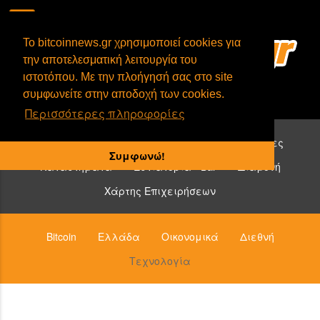
To bitcoinnews.gr χρησιμοποιεί cookies για
την αποτελεσματική λειτουργία του
ιστοτόπου. Με την πλοήγησή σας στο site
συμφωνείτε στην αποδοχή των cookies.
Περισσότερες πληροφορίες
Επιχειρήσεις που δέχονται bitcoin:
Υπηρεσίες
Συμφωνώ!
Καταστήματα
Εστιατόρια - Bar
Διαμονή
Χάρτης Επιχειρήσεων
Bitcoin
Ελλάδα
Οικονομικά
Διεθνή
Τεχνολογία