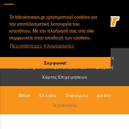
To bitcoinnews.gr χρησιμοποιεί cookies για
την αποτελεσματική λειτουργία του
ιστοτόπου. Με την πλοήγησή σας στο site
συμφωνείτε στην αποδοχή των cookies.
Περισσότερες πληροφορίες
Επιχειρήσεις που δέχονται bitcoin:
Υπηρεσίες
Συμφωνώ!
Καταστήματα
Εστιατόρια - Bar
Διαμονή
Χάρτης Επιχειρήσεων
Bitcoin
Ελλάδα
Οικονομικά
Διεθνή
Τεχνολογία