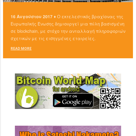
16 Αυγούστου 2017 ♦
Ο εκτελεστικός βραχίονας της
Ευρωπαϊκής Ένωσης δημιουργεί μια πύλη βασισμένη
σε blockchain, με στόχο την ανταλλαγή πληροφοριών
σχετικών με τις εισηγμένες εταιρείες.
READ MORE