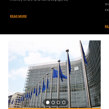
αν
…
εκ
READ MORE
…
RE