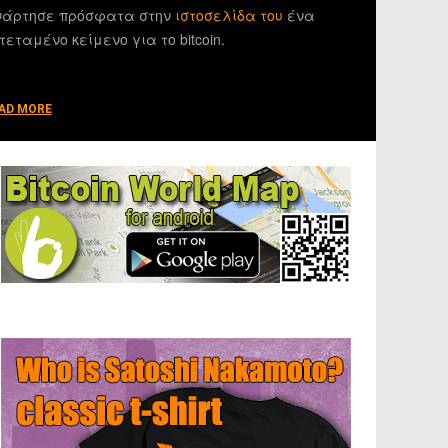
άρτησε πρόσφατα στην
ιστοσελίδα του
ένα
τεταμένο κείμενο για το bitcoin.
AD MORE