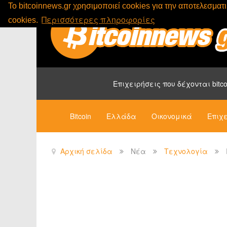
To bitcoinnews.gr χρησιμοποιεί cookies για την αποτελεσμα
Περισσότερες πληροφορίες
cookies.
Επιχειρήσεις που δέχονται bitco
Bitcoin
Ελλάδα
Οικονομικά
Επιχε
Αρχική σελίδα
Νέα
Τεχνολογία