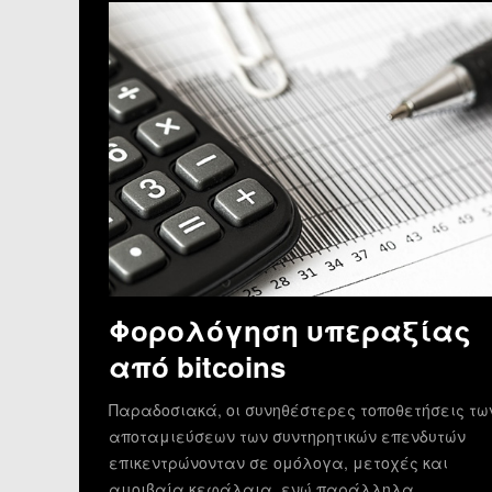
Φορολόγηση υπεραξίας
από bitcoins
Παραδοσιακά, οι συνηθέστερες τοποθετήσεις τω
αποταμιεύσεων των συντηρητικών επενδυτών
επικεντρώνονταν σε ομόλογα, μετοχές και
αμοιβαία κεφάλαια, ενώ παράλληλα