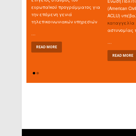
Ένωση Πολιτ
ευρωπαϊκού προγράμματος για
(American Civil
την επόμενη γενιά
ACLU) υπέβ
τηλεπικοινωνιακών υπηρεσιών
καταγγελία
αστυνομίας 
…
…
READ MORE
READ MORE