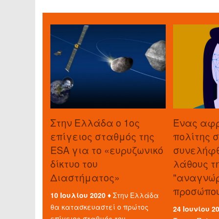
Στην Ελλάδα ο 1ος
Ένας αφ
επίγειος σταθμός της
πολίτης σ
ESA για το «ευρυζωνικό
συνελήφ
δίκτυο του
λάθους τ
Διαστήματος»
"αναγνώ
προσώπο
10 Ιουλίου 2020 ♦
Στην Ελλάδα
θα κατασκευαστεί ο πρώτος
24 Ιουνίου 2
επίγειος σταθμός του