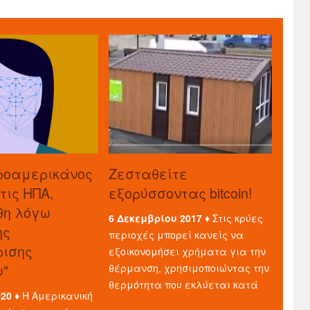
ροαμερικάνος
Ζεσταθείτε
τις ΗΠΑ,
εξορύσσοντας bitcoin!
θη λόγω
6 Δεκεμβρίου 2017 ♦
Στις κρύες
ης
περιοχές μπορεί κανείς να
ρισης
εξοικονομήσει χρήματα για την
υ"
θέρμανση, χρησιμοποιώντας την
θερμότητα που εκλύεται κατά
020 ♦
Η Αμερικανική