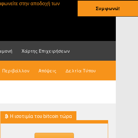
συμφωνείτε στην αποδοχή των
Συμφωνώ!
ες
Οδηγοί
Νέα
αμονή
Χάρτης Επιχειρήσεων
Περιβάλλον
Απόψεις
Δελτία Τύπου
H ισοτιμία του bitcoin τώρα