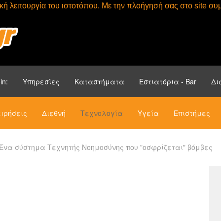
τική λειτουργία του ιστοτόπου. Με την πλοήγησή σας στο site 
Αρχική
Ενότητ
in:
Υπηρεσίες
Καταστήματα
Εστιατόρια - Bar
Δι
ιρήσεις
Διεθνή
Τεχνολογία
Υγεία
Επιστήμες
Ένα σύστημα Τεχνητής Νοημοσύνης που "οσφρίζεται" βόμβες