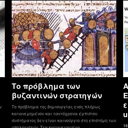
Το πρόβλημα των
Α
βυζαντινών στρατηγών
E
ε
ν
Το πρόβλημα της δημιουργίας ενός πλήρως
u
κατανεμημένου και ταυτόχρονα έμπιστου
συστήματος δεν είναι καινούργιο στη επιστήμη των
18
υπολογιστών. Στα κατανεμημένα