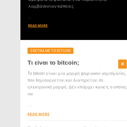
λαμβάνονταν κάποιες
…
READ MORE
ΣΧΕΤΙΚΑ ΜΕ ΤΟ BITCOIN
Τι είναι το bitcoin;
To bitcoin είναι μια μορφή ψηφιακού νομίσματος,
που δημιουργείται και διατηρείται σε
ηλεκτρονική μορφή. Δέν υπάρχει κανείς ο οποίος
να
…
READ MORE