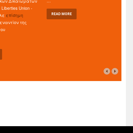
…
ικών Δικαιωμάτων
 Liberties Union -
READ MORE
αλε
επίσημη
εναντίον της
του