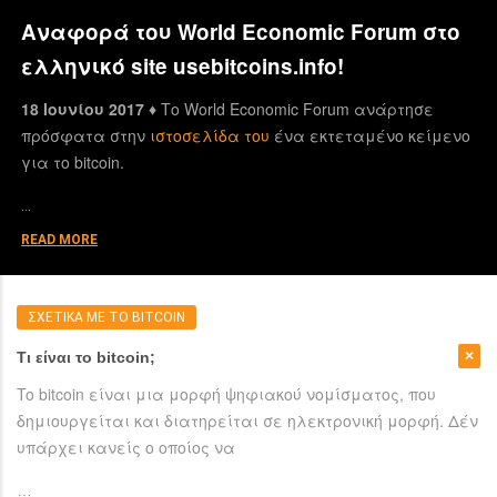
Αναφορά του World Economic Forum στο
ελληνικό site usebitcoins.info!
18 Ιουνίου 2017 ♦
Το World Economic Forum ανάρτησε
πρόσφατα στην
ιστοσελίδα του
ένα εκτεταμένο κείμενο
για το bitcoin.
…
READ MORE
ΣΧΕΤΙΚΑ ΜΕ ΤΟ BITCOIN
Τι είναι το bitcoin;
To bitcoin είναι μια μορφή ψηφιακού νομίσματος, που
δημιουργείται και διατηρείται σε ηλεκτρονική μορφή. Δέν
υπάρχει κανείς ο οποίος να
…