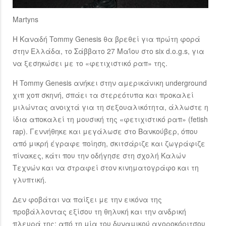
Martyns
Η Καναδή Tommy Genesis θα βρεθεί για πρώτη φορά
στην Ελλάδα, το Σάββατο 27 Μαΐου στο six d.o.g.s, για
να ξεσηκώσει με το «φετιχιστικό ραπ» της.
H Tommy Genesis ανήκει στην αμερικάνικη underground
χιπ χοπ σκηνή, σπάει τα στερεότυπα και προκαλεί
μιλώντας ανοιχτά για τη σεξουαλικότητα, άλλωστε η
ίδια αποκαλεί τη μουσική της «φετιχιστικό ραπ» (fetish
rap). Γεννήθηκε και μεγάλωσε στο Βανκούβερ, όπου
από μικρή έγραφε ποίηση, σκιτσάριζε και ζωγράφιζε
πίνακες, κάτι που την οδήγησε στη σχολή Καλών
Τεχνών και να στραφεί στον κινηματογράφο και τη
γλυπτική.
Δεν φοβάται να παίξει με την εικόνα της
προβάλλοντας εξίσου τη θηλυκή και την ανδρική
πλευρά της: από τη μία του δυναμικού αγοροκόριτσου