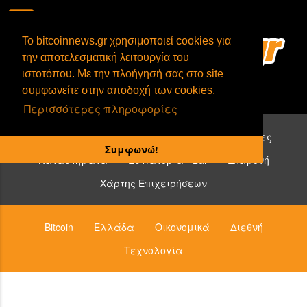
To bitcoinnews.gr χρησιμοποιεί cookies για
την αποτελεσματική λειτουργία του
ιστοτόπου. Με την πλοήγησή σας στο site
συμφωνείτε στην αποδοχή των cookies.
Περισσότερες πληροφορίες
Επιχειρήσεις που δέχονται bitcoin:
Υπηρεσίες
Συμφωνώ!
Καταστήματα
Εστιατόρια - Bar
Διαμονή
Χάρτης Επιχειρήσεων
Bitcoin
Ελλάδα
Οικονομικά
Διεθνή
Τεχνολογία