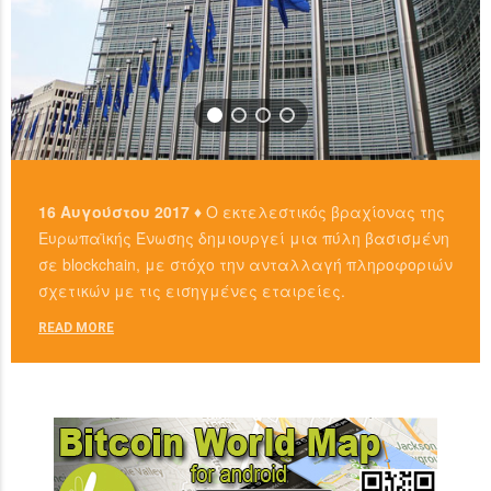
16 Αυγούστου 2017 ♦
Ο εκτελεστικός βραχίονας της
Ευρωπαϊκής Ένωσης δημιουργεί μια πύλη βασισμένη
σε blockchain, με στόχο την ανταλλαγή πληροφοριών
σχετικών με τις εισηγμένες εταιρείες.
READ MORE