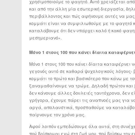
χρησιμοποιούμε το φαγητό. Αυτό χρειάζεται απ
και από την άλλη μία εσωτερική διεργασία, δηλ
περιβάλλοντος και πώς αφήνουμε αυτές να μας 
κομμάτι είναι να συμφιλιωθούμε με το φαγητό 
καταλάβουμε ότι δεν υπάρχει καλό ή κακό φαγητ
μεσημεριανό».
Μόνο 1 στους 100 που κάνει δίαιτα καταφέρνε
Μόνο 1 στους 100 που κάνει δίαιτα καταφέρνει να
γεγονός αυτό σε καθαρά ψυχολογικούς λόγους- β
κομμάτι το πρώτο και βασικότερο που κάνω με τ
ξαναμαθαίνουμε να τρώμε. Δηλαδή πρώτον και β
δεν κάνουμε άλλες δουλειές ταυτόχρονα, δεν εί
γρήγορα, έχουμε πάρει τις αναπνοές μας για ν
αργά, απολαυστικά, προσπαθούμε να καταλάβου
παίρνουμε τον χρόνο μας.
Αφού λοιπόν εμπεδώσουμε όλα αυτά, στη συνέχε
πού βρίσκομαι εγώ στη ζωή μου, πού βρίσκω την ε