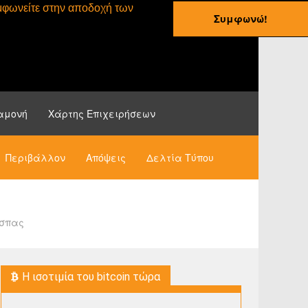
συμφωνείτε στην αποδοχή των
Συμφωνώ!
ες
Οδηγοί
Νέα
αμονή
Χάρτης Επιχειρήσεων
Περιβάλλον
Απόψεις
Δελτία Τύπου
άσπας
H ισοτιμία του bitcoin τώρα