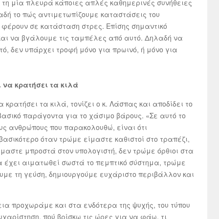
ό τη μία πλευρά κάποιες απλές καθημερινές συνήθειες
αδή το πώς αντιμετωπίζουμε καταστάσεις του
φέρουν σε κατάσταση στρες. Επίσης σημαντικό
και να βγάλουμε τις ταμπέλες από αυτό. Δηλαδή να
ό, δεν υπάρχει τροφή μόνο για πρωινό, ή μόνο για
ι να κρατήσει τα κιλά
 κρατήσει τα κιλά, τονίζει ο κ. Λάσπας και αποδίδει το
ασικό παράγοντα για το χάσιμο βάρους. «Σε αυτό το
ους ανθρώπους που παρακολουθώ, είναι ότι
ασικότερο όταν τρώμε είμαστε καθιστοί στο τραπέζι,
μαστε μπροστά στον υπολογιστή, δεν τρώμε όρθιοι στα
α έχει αιματωθεί σωστά το πεμπτικό σύστημα, τρώμε
με τη γεύση, δημιουργούμε ευχάριστο περιβάλλον και
ια προχωράμε και στα ενδότερα της ψυχής, του τύπου
υχαρίστηση, πού βρίσκω τις ώρες για να φάω, τι