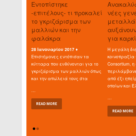
Εντοπίστηκε
Ανακαλύ
-επιτέλους- τι προκαλεί
νέες γεν
το γκριζάρισμα των
μεταλλάξ
μαλλιών και την
αυξάνουν
φαλάκρα
για καρκ
28 Ιανουαρίου 2017 ♦
Η μεγάλη διε
Επιστήμονες εντόπισαν τα
κοινοπραξία 
κύτταρα που ευθύνονται για το
Consortium, η
γκριζάρισμα των μαλλιών όπως
περιλάμβανε
και την απώλειά τους στα
από έξι ηπεί
οποίων και Έ
…
…
READ MORE
READ MORE