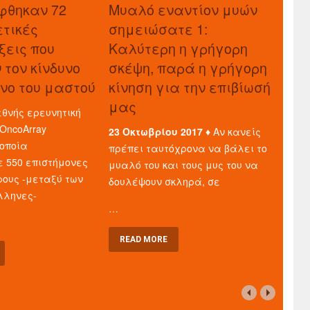
φθηκαν 72
Μυαλό εναντίον μυών
ετικές
σημειώσατε 1:
εις που
Καλύτερη η γρήγορη
 τον κίνδυνο
σκέψη, παρά η γρήγορη
ίνο του μαστού
κίνηση για την επιβίωσή
μας
θνής ερευνητική
OncoArray
23 Οκτωβρίου 2017 ♦
Αν κανείς
 οποία
πρέπει ταυτόχρονα να βάλει το
 550 επιστήμονες
μυαλό του και τους μυς του να
ρους -μεταξύ των
δουλέψουν σκληρά, σε
λληνες-
…
READ MORE