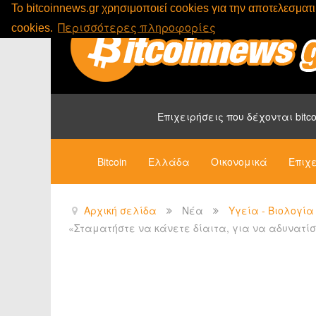
To bitcoinnews.gr χρησιμοποιεί cookies για την αποτελεσμα
Περισσότερες πληροφορίες
cookies.
Επιχειρήσεις που δέχονται bitco
Bitcoin
Ελλάδα
Οικονομικά
Επιχε
Αρχική σελίδα
Νέα
Υγεία - Βιολογία
«Σταματήστε να κάνετε δίαιτα, για να αδυνατί