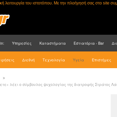
τική λειτουργία του ιστοτόπου. Με την πλοήγησή σας στο site 
Αρχική
Ενότητ
in:
Υπηρεσίες
Καταστήματα
Εστιατόρια - Bar
Δι
ιρήσεις
Διεθνή
Τεχνολογία
Υγεία
Επιστήμες
σετε» λέει ο σύμβουλος ψυχολογίας της διατροφής Στράτος Λ