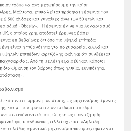
ποιον τρόπο να αντιμετωπίσουμε την κρίση
χώρες. Μάλιστα, επικαλείται πρόσφατη έρευνα που
σε 2.500 άνδρες και γυναίκες άνω των 50 ετών και
εριοδικό «Obesity». «Η έρευνα έγινε για λογαριασμό
h UK, ο οποίος χρηματοδοτεί έρευνες βάσει
ευνα επιβεβαίωσε ότι όσο πιο υψηλά επίπεδα
μένη είναι η πιθανότητα για παχυσαρκία, αλλά και
α υψηλών επιπέδων κορτιζόλης φάνηκε ότι συνδέεται
 παχυσαρκίας. Από τη μελέτη εξαιρέθηκαν κάποιοι
 διακύμανση του βάρους όπως ηλικία, εθνικότητα,
κατάσταση».
εταβολισμό
στικά είναι η ορμόνη του στρες, ως μηχανισμός άμυνας
ής, και με τον τρόπο αυτόν το σώμα αντιδρά
ύνεται απέναντι σε απειλές όπως η αναζήτηση
μφανίστηκε ο άνθρωπος, αλλά όχι πια. «Δηλαδή
 κατά λάθος αμυντικοί μηχανισμοί που φιάχτηκαν για