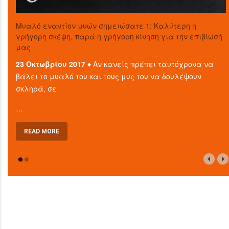
Μυαλό εναντίον μυών σημειώσατε 1: Καλύτερη η
γρήγορη σκέψη, παρά η γρήγορη κίνηση για την επιβίωσή
μας
23 Οκτωβρίου 2017 ♦
Αν κανείς πρέπει ταυτόχρονα να
βάλει το μυαλό του και τους μυς του να δουλέψουν
σκληρά, σε
…
READ MORE