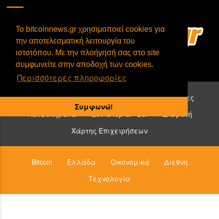
To bitcoinnews.gr χρησιμοποιεί cookies για
την αποτελεσματική λειτουργία του
ιστοτόπου. Με την πλοήγησή σας στο site
συμφωνείτε στην αποδοχή των cookies.
Περισσότερες πληροφορίες
Επιχειρήσεις που δέχονται bitcoin:
Υπηρεσίες
Συμφωνώ!
Καταστήματα
Εστιατόρια - Bar
Διαμονή
Χάρτης Επιχειρήσεων
Bitcoin
Ελλάδα
Οικονομικά
Διεθνή
Τεχνολογία