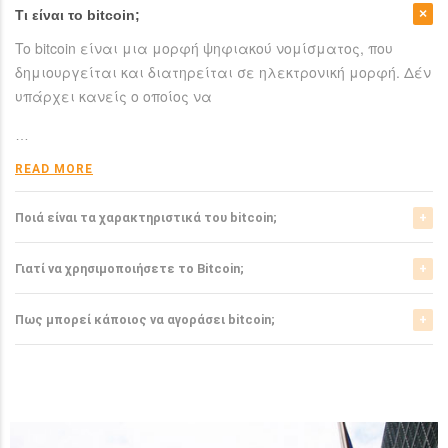
Τι είναι το bitcoin;
To bitcoin είναι μια μορφή ψηφιακού νομίσματος, που
δημιουργείται και διατηρείται σε ηλεκτρονική μορφή. Δέν
υπάρχει κανείς ο οποίος να
…
READ MORE
Ποιά είναι τα χαρακτηριστικά του bitcoin;
Το bitcoin έχει αρκετά σημαντικά χαρακτηριστικά που το
Γιατί να χρησιμοποιήσετε το Bitcoin;
ξεχωρίζουν από τα ελεγχόμενα-από-κυβερνήσεις
νομίσματα.
Το bitcoin είναι μια σχετικά νέα μορφή νομίσματος, η
Πως μπορεί κάποιος να αγοράσει bitcoin;
οποία τώρα αρχίζει να γίνεται αποδεκτή από μιά μεγάλη
READ MORE
μερίδα του
Μπορείτε να αγοράσετε bitcoin είτε από τα αντίστοιχα
ανταλλακτήρια, είτε απευθείας από άλλους ιδιώτες
…
χρησιμοπιώντας πλατφόρμες όπως το localbitcoins για
READ MORE
…