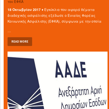
του ΕΦΚΑ
18 Οκτωβρίου 2017 ♦
Εγκύκλιο που αφορά θέματα
διαδοχικής ασφάλισης εξέδωσε ο Ενιαίος Φορέας
Κοινωνικής Ασφάλισης (ΕΦΚΑ), σύμφωνα με την οποία
…
READ MORE