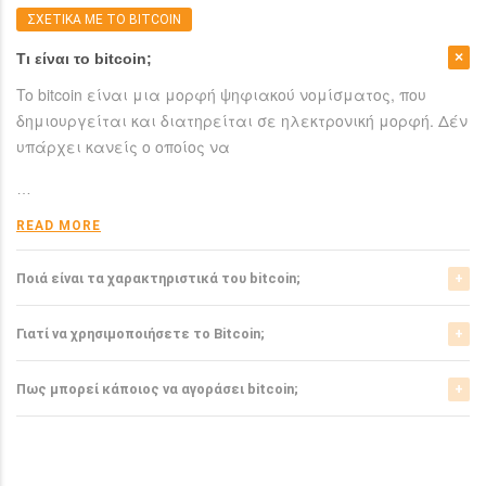
ΣΧΕΤΙΚΑ ΜΕ ΤΟ BITCOIN
Τι είναι το bitcoin;
To bitcoin είναι μια μορφή ψηφιακού νομίσματος, που
δημιουργείται και διατηρείται σε ηλεκτρονική μορφή. Δέν
υπάρχει κανείς ο οποίος να
…
READ MORE
Ποιά είναι τα χαρακτηριστικά του bitcoin;
Το bitcoin έχει αρκετά σημαντικά χαρακτηριστικά που το
Γιατί να χρησιμοποιήσετε το Bitcoin;
ξεχωρίζουν από τα ελεγχόμενα-από-κυβερνήσεις
νομίσματα.
Το bitcoin είναι μια σχετικά νέα μορφή νομίσματος, η
Πως μπορεί κάποιος να αγοράσει bitcoin;
οποία τώρα αρχίζει να γίνεται αποδεκτή από μιά μεγάλη
READ MORE
μερίδα του
Μπορείτε να αγοράσετε bitcoin είτε από τα αντίστοιχα
ανταλλακτήρια, είτε απευθείας από άλλους ιδιώτες
…
χρησιμοπιώντας πλατφόρμες όπως το localbitcoins για