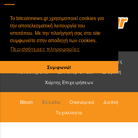
To bitcoinnews.gr χρησιμοποιεί cookies για
την αποτελεσματική λειτουργία του
ιστοτόπου. Με την πλοήγησή σας στο site
συμφωνείτε στην αποδοχή των cookies.
Περισσότερες πληροφορίες
Επιχειρήσεις που δέχονται bitcoin:
Υπηρεσίες
Συμφωνώ!
Καταστήματα
Εστιατόρια - Bar
Διαμονή
Χάρτης Επιχειρήσεων
Bitcoin
Ελλάδα
Οικονομικά
Διεθνή
Τεχνολογία