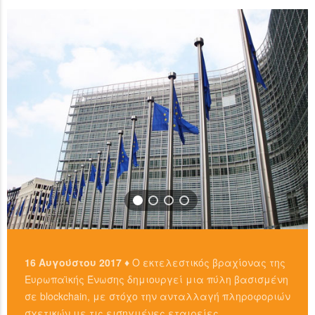
READ MORE
…
READ MORE
16 Αυγούστου 2017 ♦
Ο εκτελεστικός βραχίονας της
Ευρωπαϊκής Ένωσης δημιουργεί μια πύλη βασισμένη
σε blockchain, με στόχο την ανταλλαγή πληροφοριών
σχετικών με τις εισηγμένες εταιρείες.