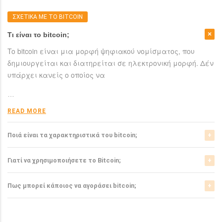
ΣΧΕΤΙΚΑ ΜΕ ΤΟ BITCOIN
Τι είναι το bitcoin;
To bitcoin είναι μια μορφή ψηφιακού νομίσματος, που
δημιουργείται και διατηρείται σε ηλεκτρονική μορφή. Δέν
υπάρχει κανείς ο οποίος να
…
READ MORE
Ποιά είναι τα χαρακτηριστικά του bitcoin;
Το bitcoin έχει αρκετά σημαντικά χαρακτηριστικά που το
Γιατί να χρησιμοποιήσετε το Bitcoin;
ξεχωρίζουν από τα ελεγχόμενα-από-κυβερνήσεις
νομίσματα.
Το bitcoin είναι μια σχετικά νέα μορφή νομίσματος, η
Πως μπορεί κάποιος να αγοράσει bitcoin;
οποία τώρα αρχίζει να γίνεται αποδεκτή από μιά μεγάλη
READ MORE
μερίδα του
Μπορείτε να αγοράσετε bitcoin είτε από τα αντίστοιχα
ανταλλακτήρια, είτε απευθείας από άλλους ιδιώτες
…