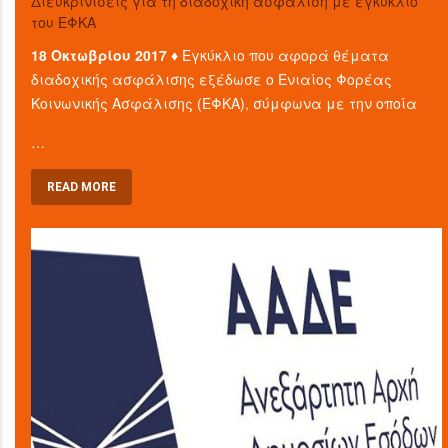
Διευκρινίσεις για τη διαδοχική ασφάλιση με εγκύκλιο
του ΕΦΚΑ
18 Οκτωβρίου 2017 ♦
Εγκύκλιο που αφορά θέματα
διαδοχικής ασφάλισης εξέδωσε ο Ενιαίος Φορέας
Κοινωνικής Ασφάλισης (ΕΦΚΑ), σύμφωνα με την οποία
…
READ MORE