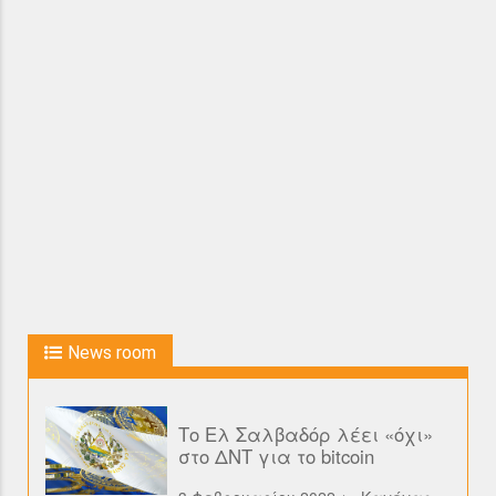
News room
Το Ελ Σαλβαδόρ λέει «όχι»
στο ΔΝΤ για το bitcoin