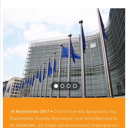
χρησιμοπιώντας πλατφόρμες όπως το localbitcoins για
READ MORE
…
READ MORE
16 Αυγούστου 2017 ♦
Ο εκτελεστικός βραχίονας της
Ευρωπαϊκής Ένωσης δημιουργεί μια πύλη βασισμένη
σε blockchain, με στόχο την ανταλλαγή πληροφοριών