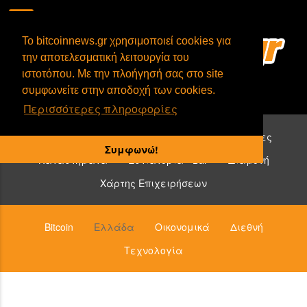
To bitcoinnews.gr χρησιμοποιεί cookies για
την αποτελεσματική λειτουργία του
ιστοτόπου. Με την πλοήγησή σας στο site
συμφωνείτε στην αποδοχή των cookies.
Περισσότερες πληροφορίες
Επιχειρήσεις που δέχονται bitcoin:
Υπηρεσίες
Συμφωνώ!
Καταστήματα
Εστιατόρια - Bar
Διαμονή
Χάρτης Επιχειρήσεων
Bitcoin
Ελλάδα
Οικονομικά
Διεθνή
Τεχνολογία