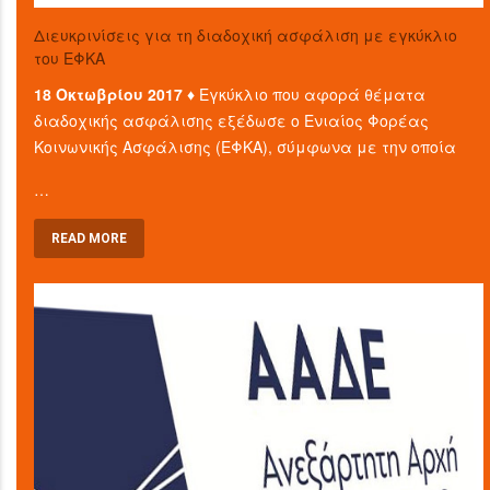
Διευκρινίσεις για τη διαδοχική ασφάλιση με εγκύκλιο
του ΕΦΚΑ
18 Οκτωβρίου 2017 ♦
Εγκύκλιο που αφορά θέματα
διαδοχικής ασφάλισης εξέδωσε ο Ενιαίος Φορέας
Κοινωνικής Ασφάλισης (ΕΦΚΑ), σύμφωνα με την οποία
…
READ MORE