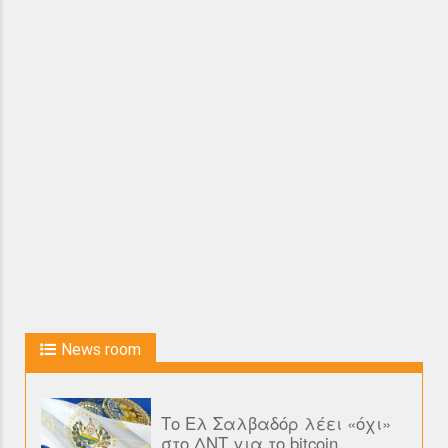
News room
Το Ελ Σαλβαδόρ λέει «όχι»
στο ΔΝΤ για το bitcoin