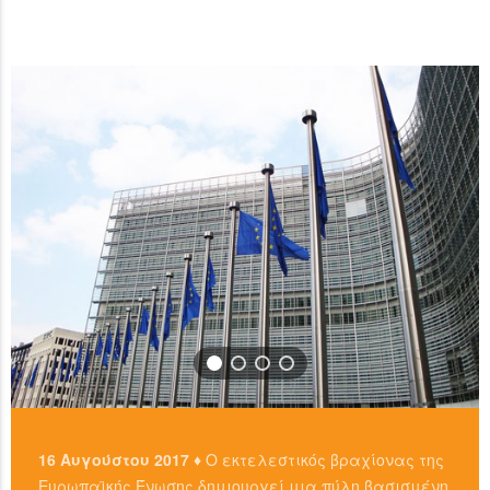
ανταλλακτήρια, είτε απευθείας από άλλους ιδιώτες
…
χρησιμοπιώντας πλατφόρμες όπως το localbitcoins για
READ MORE
…
READ MORE
16 Αυγούστου 2017 ♦
Ο εκτελεστικός βραχίονας της
Ευρωπαϊκής Ένωσης δημιουργεί μια πύλη βασισμένη