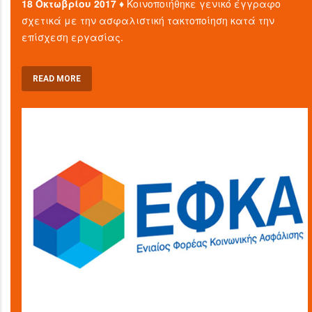
18 Οκτωβρίου 2017 ♦
Κοινοποιήθηκε γενικό έγγραφο
σχετικά με την ασφαλιστική τακτοποίηση κατά την
επίσχεση εργασίας.
READ MORE