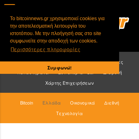
To bitcoinnews.gr χρησιμοποιεί cookies για
την αποτελεσματική λειτουργία του
ιστοτόπου. Με την πλοήγησή σας στο site
συμφωνείτε στην αποδοχή των cookies.
Περισσότερες πληροφορίες
Επιχειρήσεις που δέχονται bitcoin:
Υπηρεσίες
Συμφωνώ!
Καταστήματα
Εστιατόρια - Bar
Διαμονή
Χάρτης Επιχειρήσεων
Bitcoin
Ελλάδα
Οικονομικά
Διεθνή
Τεχνολογία