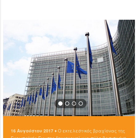
ανταλλακτήρια, είτε απευθείας από άλλους ιδιώτες
…
χρησιμοπιώντας πλατφόρμες όπως το localbitcoins για
READ MORE
…
READ MORE
16 Αυγούστου 2017 ♦
Ο εκτελεστικός βραχίονας της
Ευρωπαϊκής Ένωσης δημιουργεί μια πύλη βασισμένη