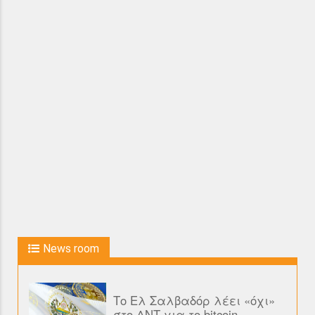
News room
Το Ελ Σαλβαδόρ λέει «όχι»
στο ΔΝΤ για το bitcoin