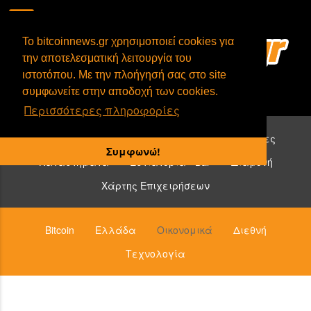
To bitcoinnews.gr χρησιμοποιεί cookies για
την αποτελεσματική λειτουργία του
ιστοτόπου. Με την πλοήγησή σας στο site
συμφωνείτε στην αποδοχή των cookies.
Περισσότερες πληροφορίες
Επιχειρήσεις που δέχονται bitcoin:
Υπηρεσίες
Συμφωνώ!
Καταστήματα
Εστιατόρια - Bar
Διαμονή
Χάρτης Επιχειρήσεων
Bitcoin
Ελλάδα
Οικονομικά
Διεθνή
Τεχνολογία