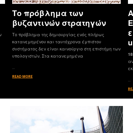
Το πρόβλημα των
Α
βυζαντινών στρατηγών
E
ε
ν
Το πρόβλημα της δημιουργίας ενός πλήρως
u
κατανεμημένου και ταυτόχρονα έμπιστου
συστήματος δεν είναι καινούργιο στη επιστήμη των
18
υπολογιστών. Στα κατανεμημένα
αν
…
εκ
READ MORE
…
RE