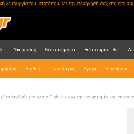
τική λειτουργία του ιστοτόπου. Με την πλοήγησή σας στο site 
Αρχική
Ενότητ
in:
Υπηρεσίες
Καταστήματα
Εστιατόρια - Bar
Δι
ιρήσεις
Διεθνή
Τεχνολογία
Υγεία
Επιστήμες
το διεθνές συνέδριο Globelics για την καινοτομία και την αν