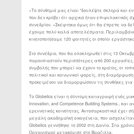
«Το σύνθημά μας είναι "δουλέψτε σκληρά και ευ
που δεν κρύβει ότι αρχικά ήταν επιφυλακτικός σ
συνεδρίου. «Σκέφτηκα όμως ότι θα έπρεπε να δε
έχουμε πολύ καλά αποτελέσματα. Περιλαμβάνω α
κινητοποιήσαμε 120 φοιτητές οι οποίοι εργάστηκ
Στο συνέδριο, που θα ολοκληρωθεί στις 13 Οκτωβ
παρουσιαστούν περισσότερες από 200 εργασίες. 
συμβολής που μπορεί να έχουν το κράτος, οι τοπ
πολιτικοί και κοινωνικοί φορείς, στη διαμόρφωση
προκειμένου να διαμορφώσουν τις συνθήκες για 
Το Globelics είναι η σύντομη καταγραφή ενός μακρ
Innovation, and Competence Building Systems-, κα
ερευνητικής κοινότητας. Αυτοσαρκαστικά έχει σή
μεγάλη ακαδημαϊκή οικογένεια, που ασχολείται 
Globelics γεννήθηκε το 2002 στη Δανία. Στα χρόνι
Οργανισμού μετακόμισε στη Βραζιλία.