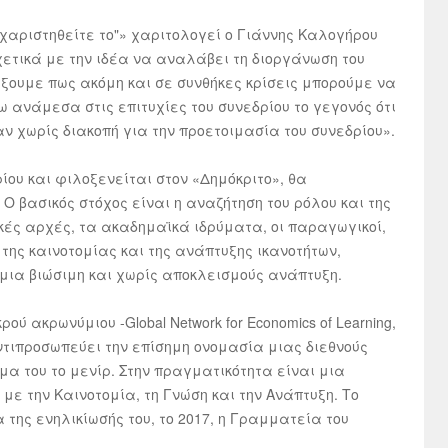
χαριστηθείτε το"» χαριτολογεί ο Γιάννης Καλογήρου
χετικά με την ιδέα να αναλάβει τη διοργάνωση του
ίξουμε πως ακόμη και σε συνθήκες κρίσεις μπορούμε να
νάμεσα στις επιτυχίες του συνεδρίου το γεγονός ότι
αν χωρίς διακοπή για την προετοιμασία του συνεδρίου».
ρίου και φιλοξενείται στον «Δημόκριτο», θα
Ο βασικός στόχος είναι η αναζήτηση του ρόλου και της
ικές αρχές, τα ακαδημαϊκά ιδρύματα, οι παραγωγικοί,
 της καινοτομίας και της ανάπτυξης ικανοτήτων,
μια βιώσιμη και χωρίς αποκλεισμούς ανάπτυξη.
ού ακρωνύμιου -Global Network for Economics of Learning,
ι αντιπροσωπεύει την επίσημη ονομασία μιας διεθνούς
μα του το μενίρ. Στην πραγματικότητα είναι μια
με την Καινοτομία, τη Γνώση και την Ανάπτυξη. Το
α της ενηλικίωσής του, το 2017, η Γραμματεία του