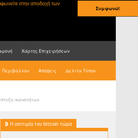
συμφωνείτε στην αποδοχή των
Συμφωνώ!
ες
Οδηγοί
Νέα
αμονή
Χάρτης Επιχειρήσεων
Περιβάλλον
Απόψεις
Δελτία Τύπου
άπτυξη ικανοτήτων
H ισοτιμία του bitcoin τώρα