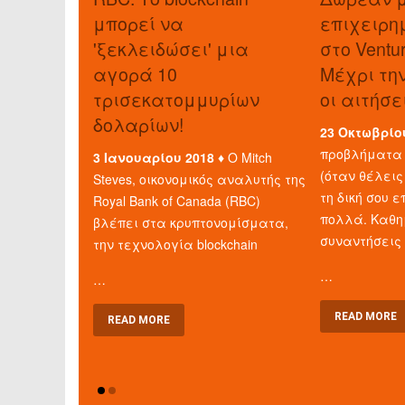
μπορεί να
επιχειρη
'ξεκλειδώσει' μια
στο Ventu
αγορά 10
Μέχρι τη
τρισεκατομμυρίων
οι αιτήσε
δολαρίων!
23 Οκτωβρίο
προβλήματα 
3 Ιανουαρίου 2018 ♦
Ο Mitch
(όταν θέλεις
Steves, οικονομικός αναλυτής της
τη δική σου ε
Royal Bank of Canada (RBC)
πολλά. Καθη
βλέπει στα κρυπτονομίσματα,
συναντήσεις
την τεχνολογία blockchain
…
…
READ MORE
READ MORE