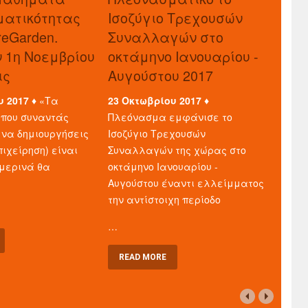
ματικότητας
Ισοζύγιο Τρεχουσών
reGarden.
Συναλλαγών στο
ν 1η Νοεμβρίου
οκτάμηνο Ιανουαρίου -
ις
Αυγούστου 2017
υ 2017 ♦
«Τα
23 Οκτωβρίου 2017 ♦
που συναντάς
Πλεόνασμα εμφάνισε το
 να δημιουργήσεις
Ισοζύγιο Τρεχουσών
πιχείρηση) είναι
Συναλλαγών της χώρας στο
μερινά θα
οκτάμηνο Ιανουαρίου -
Αυγούστου έναντι ελλείμματος
την αντίστοιχη περίοδο
…
READ MORE