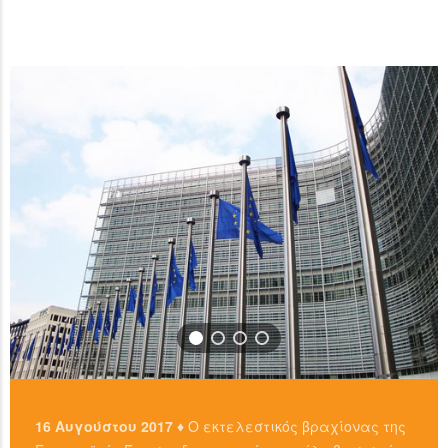
ανταλλακτήρια, είτε απευθείας από άλλους ιδιώτες
…
χρησιμοπιώντας πλατφόρμες όπως το localbitcoins για
READ MORE
…
READ MORE
16 Αυγούστου 2017 ♦
Ο εκτελεστικός βραχίονας της