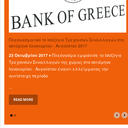
Πλεονασματικό το Ισοζύγιο Τρεχουσών Συναλλαγών στο
οκτάμηνο Ιανουαρίου - Αυγούστου 2017
23 Οκτωβρίου 2017 ♦
Πλεόνασμα εμφάνισε το Ισοζύγιο
Τρεχουσών Συναλλαγών της χώρας στο οκτάμηνο
Ιανουαρίου - Αυγούστου έναντι ελλείμματος την
αντίστοιχη περίοδο
…
READ MORE