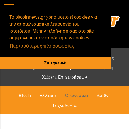
To bitcoinnews.gr χρησιμοποιεί cookies για
την αποτελεσματική λειτουργία του
ιστοτόπου. Με την πλοήγησή σας στο site
συμφωνείτε στην αποδοχή των cookies.
Περισσότερες πληροφορίες
Επιχειρήσεις που δέχονται bitcoin:
Υπηρεσίες
Συμφωνώ!
Καταστήματα
Εστιατόρια - Bar
Διαμονή
Χάρτης Επιχειρήσεων
Bitcoin
Ελλάδα
Οικονομικά
Διεθνή
Τεχνολογία