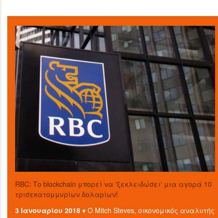
RBC: Το blockchain μπορεί να 'ξεκλειδώσει' μια αγορά 10
τρισεκατομμυρίων δολαρίων!
3 Ιανουαρίου 2018 ♦
Ο Mitch Steves, οικονομικός αναλυτής