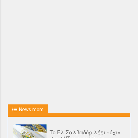
News room
Το Ελ Σαλβαδόρ λέει «όχι»