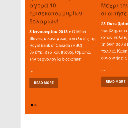
αγορά 10
Μέχρι τη
τρισεκατομμυρίων
οι αιτήσε
δολαρίων!
23 Οκτωβρίο
προβλήματα 
3 Ιανουαρίου 2018 ♦
Ο Mitch
(όταν θέλεις
Steves, οικονομικός αναλυτής της
τη δική σου ε
Royal Bank of Canada (RBC)
πολλά. Καθη
βλέπει στα κρυπτονομίσματα,
συναντήσεις
την τεχνολογία blockchain
…
…
READ MORE
READ MORE