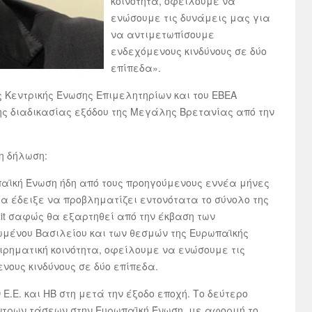
κοινότητα, οφείλουμε να
ενώσουμε τις δυνάμεις μας για
να αντιμετωπίσουμε
ενδεχόμενους κινδύνους σε δύο
επίπεδα».
ς Κεντρικής Ένωσης Επιμελητηρίων και του ΕΒΕΑ
ς διαδικασίας εξόδου της Μεγάλης Βρετανίας από την
η δήλωση:
παϊκή Ένωση ήδη από τους προηγούμενους εννέα μήνες
α έδειξε να προβληματίζει εντονότατα το σύνολο της
exit σαφώς θα εξαρτηθεί από την έκβαση των
μένου Βασιλείου και των θεσμών της Ευρωπαϊκής
ιρηματική κοινότητα, οφείλουμε να ενώσουμε τις
νους κινδύνους σε δύο επίπεδα.
.Ε. και ΗΒ στη μετά την έξοδο εποχή. Το δεύτερο
εντρων τάσεων στην Ευρωπαϊκή Ένωση, με αφορμή το