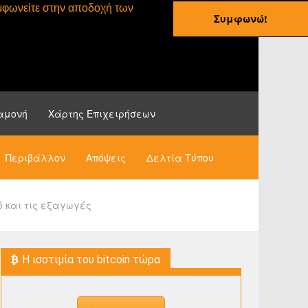
συμφωνείτε στην αποδοχή των
Συμφωνώ!
ες
Οδηγοί
Νέα
αμονή
Χάρτης Επιχειρήσεων
Περιβάλλον
Απόψεις
Δελτία Τύπου
ό και τις εξαγωγές
H ισοτιμία του bitcoin τώρα