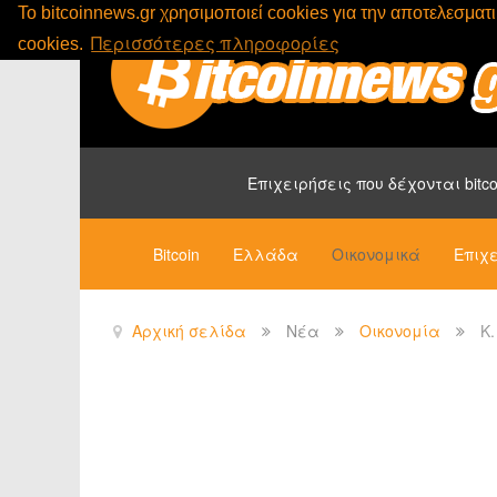
To bitcoinnews.gr χρησιμοποιεί cookies για την αποτελεσμα
Περισσότερες πληροφορίες
cookies.
Επιχειρήσεις που δέχονται bitco
Bitcoin
Ελλάδα
Οικονομικά
Επιχε
Αρχική σελίδα
Νέα
Οικονομία
Κ