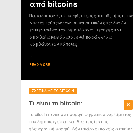
από bitcoins
Παραδοσιακά, οι συνηθέστερες τοποθετήσεις τω
αποταμιεύσεων των συντηρητικών επενδυτών
επικεντρώνονταν σε ομόλογα, μετοχές και
αμοιβαία κεφάλαια, ενώ παράλληλα
λαμβάνονταν κάποιες
…
READ MORE
ΣΧΕΤΙΚΑ ΜΕ ΤΟ BITCOIN
Τι είναι το bitcoin;
To bitcoin είναι μια μορφή ψηφιακού νομίσματος,
που δημιουργείται και διατηρείται σε
ηλεκτρονική μορφή. Δέν υπάρχει κανείς ο οποίος