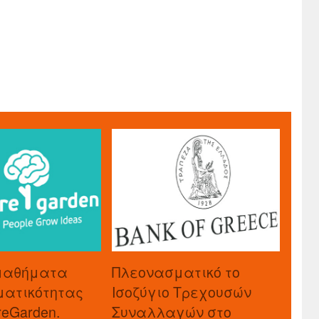
μαθήματα
Πλεονασματικό το
ματικότητας
Ισοζύγιο Τρεχουσών
reGarden.
Συναλλαγών στο