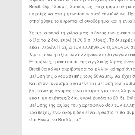
Brexit. Οφείλουμε, λοιπόν, ως επιχειρηματική 
ηγεσίες να αντιμετωπίσουν αυτό τον κίνδυνο. Πρ
στηρίχθηκε το ευρωπαϊκό οικοδόμημα και η ενια
Σε ό,τι αφορά τη χώρα μας, ο όγκος των εμπορ
αξία τα 2 δισ. ευρώ (1,70 δισ. λίρες). Το διμερ
εκατ. λιρών. Η αξία των ελληνικών εξαγωγών στ
λίρες, ενώ η αξία των ελληνικών εισαγωγών από
Επομένως, η υποτίμηση της αγγλικής λίρας έναντ
Brexit θα κάνει ακριβότερα τα ελληνικά προϊόντ
μείωση της αγοραστικής τους δύναμης, θα έχει 
Και στον τουρισμό αναμένεται μείωση του αριθμ
βρετανικής αγοράς είναι καίρια για τον ελληνικ
εκατ. επισκέπτες/2 δισ. ευρώ έσοδα το 2015). Ε
μείωσης της αξίας του χαρτοφυλακίου των ελλη
τράπεζες, ενώ ακόμη δεν είναι γνωστό τι θα συ
στο Ηνωμένο Βασίλειο."