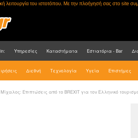
τική λειτουργία του ιστοτόπου. Με την πλοήγησή σας στο site 
Αρχική
Ενότητ
in:
Υπηρεσίες
Καταστήματα
Εστιατόρια - Bar
Δι
ιρήσεις
Διεθνή
Τεχνολογία
Υγεία
Επιστήμες
. Μίχαλος: Επιπτώσεις από το BREXIT για τον Ελληνικό τουρισμ