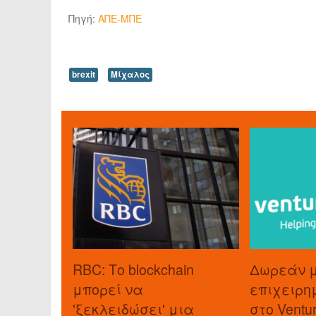
Πηγή:
ΑΠΕ-ΜΠΕ
brexit
Μίχαλος
RBC: Το blockchain
Δωρεάν 
μπορεί να
επιχειρη
'ξεκλειδώσει' μια
στο Ventu