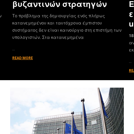
βυζαντινών στρατηγών
E
ε
ν
Το πρόβλημα της δημιουργίας ενός πλήρως
u
κατανεμημένου και ταυτόχρονα έμπιστου
συστήματος δεν είναι καινούργιο στη επιστήμη των
18
υπολογιστών. Στα κατανεμημένα
αν
…
εκ
READ MORE
…
RE