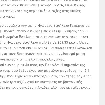
κοινότητα να απευθύνουμε κάλεσμα στις Ευρωπαϊκές
οστατεύοντας τις θεμελιώδεις αξίες στις οποίες
ία αγορά.
ικών συναλλαγών με το Ηνωμένο Βασίλειο ξεπερνά σε
ές εμπορικό ισοζύγιο κατέλειπε έλλειμμα ύψους 115,99
ο Ηνωμένο Βασίλειο το 2016 ανήλθε στα 793,32 εκατ.
 το Ηνωμένο Βασίλειο ανήλθε σε 909,33 εκατ. λίρες.
ι του ευρώ που εκτιμάται ότι θα συντελεστεί λόγω του
α για τους Βρετανούς, κάτι που σε συνδυασμό με τη
συνέπειες για τις ελληνικές εξαγωγές.
ού των τουριστών προς την Ελλάδα. Η σημασία της
ό τουρισμό δεδομένου του μεγάλου μεγέθους της (2,4
πίσης, προβλήματα θα υπάρξουν στις τράπεζες λόγω της
νικών τραπεζών από τοποθετήσεις σε βρετανικές
μβεί με τους δεκάδες χιλιάδες Έλληνες εργαζομένους