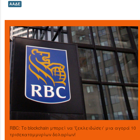
ΑΑΔΕ
RBC: Το blockchain μπορεί να 'ξεκλειδώσει' μια αγορά 10
τρισεκατομμυρίων δολαρίων!