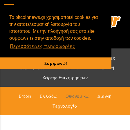
To bitcoinnews.gr χρησιμοποιεί cookies για
την αποτελεσματική λειτουργία του
ιστοτόπου. Με την πλοήγησή σας στο site
συμφωνείτε στην αποδοχή των cookies.
Περισσότερες πληροφορίες
Επιχειρήσεις που δέχονται bitcoin:
Υπηρεσίες
Συμφωνώ!
Καταστήματα
Εστιατόρια - Bar
Διαμονή
Χάρτης Επιχειρήσεων
Bitcoin
Ελλάδα
Οικονομικά
Διεθνή
Τεχνολογία