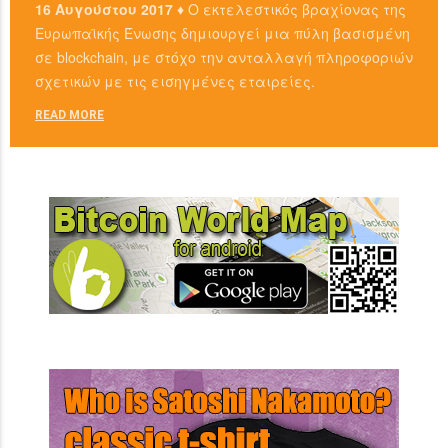
16 Αυγούστου 2017 ♦
Ο εκτελεστικός βραχίονας της
Ευρωπαϊκής Ένωσης δημιουργεί μια πύλη βασισμένη
σε blockchain, με στόχο την ανταλλαγή πληροφοριών
σχετικών με τις εισηγμένες εταιρείες.
READ MORE