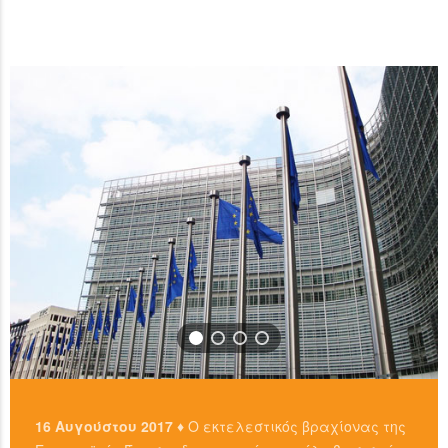
ανταλλακτήρια, είτε απευθείας από άλλους ιδιώτες
…
χρησιμοπιώντας πλατφόρμες όπως το localbitcoins για
READ MORE
…
READ MORE
16 Αυγούστου 2017 ♦
Ο εκτελεστικός βραχίονας της