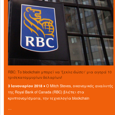
RBC: Το blockchain μπορεί να 'ξεκλειδώσει' μια αγορά 10
τρισεκατομμυρίων δολαρίων!
3 Ιανουαρίου 2018 ♦
Ο Mitch Steves, οικονομικός αναλυτής
της Royal Bank of Canada (RBC) βλέπει στα
κρυπτονομίσματα, την τεχνολογία blockchain
…