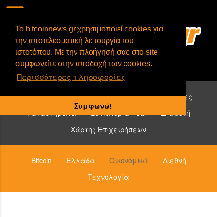
To bitcoinnews.gr χρησιμοποιεί cookies για
την αποτελεσματική λειτουργία του
ιστοτόπου. Με την πλοήγησή σας στο site
συμφωνείτε στην αποδοχή των cookies.
Περισσότερες πληροφορίες
Επιχειρήσεις που δέχονται bitcoin:
Υπηρεσίες
Συμφωνώ!
Καταστήματα
Εστιατόρια - Bar
Διαμονή
Χάρτης Επιχειρήσεων
Bitcoin
Ελλάδα
Οικονομικά
Διεθνή
Τεχνολογία