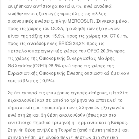
αυξήθηκαν αντίστοιχα κατά 8,7%, ενώ ανοδικά
κινήθηκαν οι εξαγωγές προς όλες τις άλλες
οικονομικές ενώσεις, πλην MERCOSUR . Συγκεκριμένα,
προς τις χώρες του ΟΟΣΑ, η αύξηση των εξαγωγών
είναι της τάξης του 15,9%, προς τις χώρες του G7 6,1%,
προς τις αναδυόμενες BRICS 28,2% προς τις
πετρελαιοπαραγωγικές χώρες του OPEC 20,9% προς
τις χώρες της Οικονομικής Συνεργασίας Μαύρης
Θάλασσας(ΟΣΕΠ) 28,5% ενώ προς τις χώρες της
Ευρασιατικής Οικονομικής Ένωσης ουσιαστικά έμειναν
αμετάβλητες (-0,9%).
Σε ότι αφορά τις επιμέρους αγορές-στόχους, η Ιταλία
εξακολουθεί και σε αυτό το τρίμηνο να αποτελεί το
σημαντικότερο προορισμό των ελληνικών εξαγωγών
ενώ στη 2η και 3η θέση ακολουθούν (όπως και στο
αντίστοιχο περσινό τρίμηνο) η Γερμανία και η Κύπρος.
Στην 4η θέση ανήλθε η Τουρκία (από πέμπτη πέρσι) και
στην 5η θέση -με άνοδο πέντε θέσεων στη σχετική