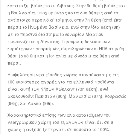
κατάταξη- βρίσκεται ο Λίβανος. Στην 6η θέση βρίσκεται
η Βουλγαρία, υποχωρώντας κατά δύο θέσεις από το
αντίστοιχο περσινό α' τρίμηνο, στην 7η θέση (από έκτη
πέρσι) το Ηνωμένο Βασίλειο, ενώ στην ίδια θέση (8η)
με το περσινό διάστημα Ιανουαρίου-Μαρτίου
εμφανίζεται η Αίγυπτος. Την πρώτη δεκάδα των
κυριότερων προορισμών, συμπληρώνουν οι ΗΠΑ στην 9η
θέση (από 6η) και η Ισπανία με άνοδο μιας θέση από
πέρσι.
Η υψηλότερη νέα είσοδος χώρας στον πίνακα με τις
100 κυριότερες αγορές για τα ελληνικά προϊόντα
είναι αυτή των Νήσων Φώκλαντ (73η θέση), ενώ
ακολουθούν: Πακιστάν (80η), Μαλαισία (87η), Κουρασάο
(96η), Σρι Λάνκα (99η).
Χαρακτηριστικό επίσης των ανακατατάξεων του
γεωγραφικού χάρτη του εξαγωγών είναι ότι σε 6
χώρες η αύξηση ξεπερνάει σε ποσοστό το 100%: