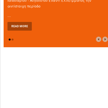
Ιανουαρίου - Αυγούστου έναντι ελλείμματος την
αντίστοιχη περίοδο
…
READ MORE