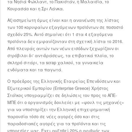
τα Νησιά Φώκλαντ, το Πακιστάν, η Μαλαισία, το
Κουρασάο και η Σρι Λάνκα.
Αξιοσημείωτη όμως είναι και η ανανέωση της λίστας
των 100 κορυφαίων εξαγόμενων προϊόντων σε ποσοστό
σχεδόν 25%. Αυτό σημαίνει ότι 1 στα 4 εξαγόμενα
προϊόντα δεν εμφανίζονταν στη σχετική λίστα το 2016.
Από πλευράς αυτών των νέων εισόδων ξεχωρίζουν οι
στρόβιλοι δι' αντιδράσεως, τα επιβατικά πλοία, το
σκληρό σιτάρι, τα scrap χαλκού, τα γυναικεία
ενδύματα και τα παγωτά.
Ο πρόεδρος της Ελληνικής Εταιρείας Επενδύσεων και
Εξωτερικού Εμπορίου (Enterprise Greece) Χρήστος
Στάϊκος υπογραμμίζει σε δηλώσεις του προς το ΑΠΕ-
ΜΠΕ ότι ο οργανισμός δουλεύει με «φουλ τις μηχανές»
για να υποστηρίξει την Ελληνική επιχειρηματική
παρουσία τόσο σε νέες αγορές όσο και στις
παραδοσιακές αγορές για τα προϊόντα και τις
υπηρεσίες μας. Έχει αυξηθεί 20% ο αριθμός των