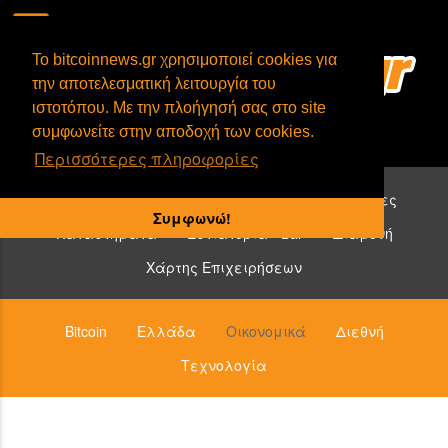
To bitcoinnews.gr χρησιμοποιεί cookies για
την αποτελεσματική λειτουργία του
ιστοτόπου. Με την πλοήγησή σας στο site
συμφωνείτε στην αποδοχή των cookies.
Περισσότερες πληροφορίες
Επιχειρήσεις που δέχονται bitcoin:
Υπηρεσίες
Συμφωνώ!
Καταστήματα
Εστιατόρια - Bar
Διαμονή
Χάρτης Επιχειρήσεων
Bitcoin
Ελλάδα
Οικονομικά
Διεθνή
Τεχνολογία