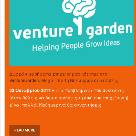
Δωρεάν μαθήματα επιχειρηματικότητας στο
VentureGarden. Μέχρι την 1η Νοεμβρίου οι αιτήσεις
23 Οκτωβρίου 2017 ♦
«Τα προβλήματα που συναντάς
(όταν θέλεις να δημιουργήσεις τη δική σου επιχείρηση)
είναι πολλά. Καθημερινά θα συναντήσεις
…
READ MORE