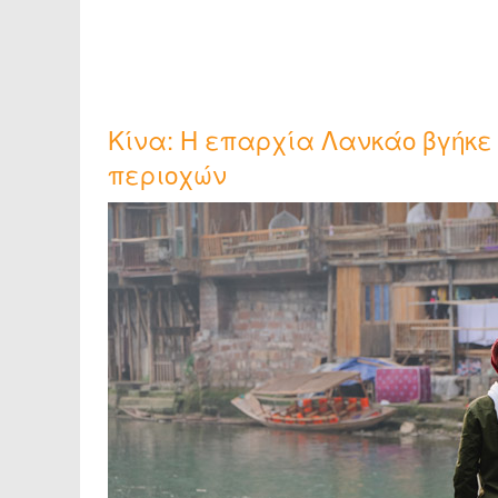
Κίνα: Η επαρχία Λανκάο βγήκε
περιοχών