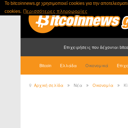
To bitcoinnews.gr χρησιμοποιεί cookies για την αποτελεσμα
Περισσότερες πληροφορίες
cookies.
Επιχειρήσεις που δέχονται bitco
Bitcoin
Ελλάδα
Οικονομικά
Επιχε
Αρχική σελίδα
Νέα
Οικονομία
Κ