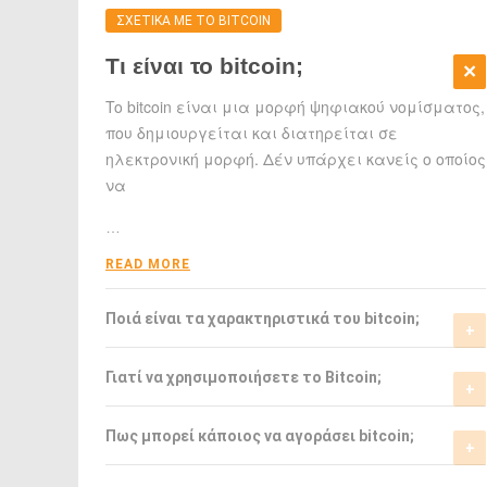
ΣΧΕΤΙΚΑ ΜΕ ΤΟ BITCOIN
Τι είναι το bitcoin;
To bitcoin είναι μια μορφή ψηφιακού νομίσματος,
που δημιουργείται και διατηρείται σε
ηλεκτρονική μορφή. Δέν υπάρχει κανείς ο οποίος
να
…
READ MORE
Ποιά είναι τα χαρακτηριστικά του bitcoin;
Το bitcoin έχει αρκετά σημαντικά
Γιατί να χρησιμοποιήσετε το Bitcoin;
χαρακτηριστικά που το ξεχωρίζουν από τα
ελεγχόμενα-από-κυβερνήσεις νομίσματα.
Το bitcoin είναι μια σχετικά νέα μορφή
Πως μπορεί κάποιος να αγοράσει bitcoin;
νομίσματος, η οποία τώρα αρχίζει να γίνεται
READ MORE
αποδεκτή από μιά μεγάλη μερίδα του
Μπορείτε να αγοράσετε bitcoin είτε από τα