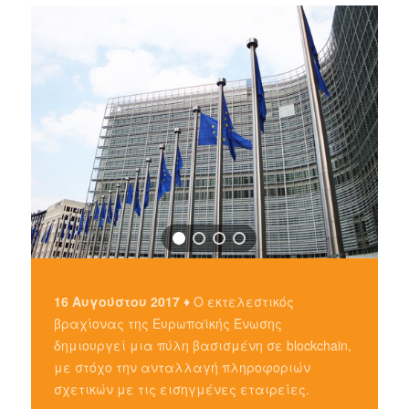
16 Αυγούστου 2017 ♦
Ο εκτελεστικός
βραχίονας της Ευρωπαϊκής Ένωσης
δημιουργεί μια πύλη βασισμένη σε blockchain,
με στόχο την ανταλλαγή πληροφοριών
σχετικών με τις εισηγμένες εταιρείες.