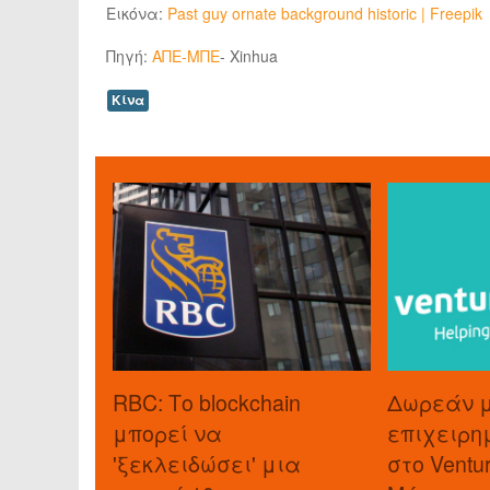
Εικόνα:
Past guy ornate background historic | Freepik
Πηγή:
ΑΠΕ-ΜΠΕ
- Xinhua
Κίνα
RBC: Το blockchain
Δωρεάν 
μπορεί να
επιχειρη
'ξεκλειδώσει' μια
στο Ventu