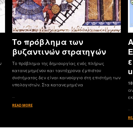
Το πρόβλημα των
Α
βυζαντινών στρατηγών
E
ε
ν
Το πρόβλημα της δημιουργίας ενός πλήρως
u
κατανεμημένου και ταυτόχρονα έμπιστου
συστήματος δεν είναι καινούργιο στη επιστήμη των
18
υπολογιστών. Στα κατανεμημένα
αν
…
εκ
READ MORE
…
RE