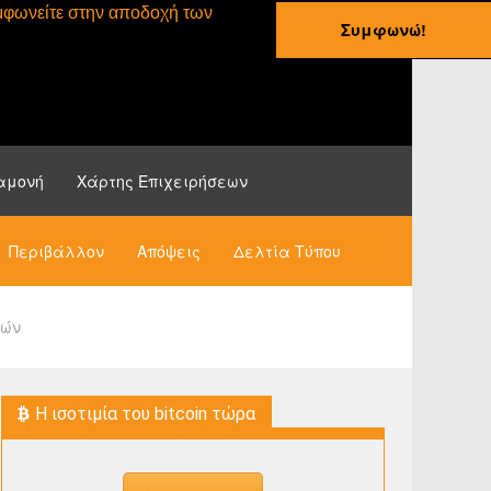
συμφωνείτε στην αποδοχή των
Συμφωνώ!
ες
Οδηγοί
Νέα
αμονή
Χάρτης Επιχειρήσεων
Περιβάλλον
Απόψεις
Δελτία Τύπου
χών
H ισοτιμία του bitcoin τώρα