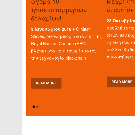
αγορά 10
Μέχρι τη
τρισεκατομμυρίων
οι αιτήσε
δολαρίων!
23 Οκτωβρίο
προβλήματα 
3 Ιανουαρίου 2018 ♦
Ο Mitch
(όταν θέλεις
Steves, οικονομικός αναλυτής της
τη δική σου ε
Royal Bank of Canada (RBC)
πολλά. Καθη
βλέπει στα κρυπτονομίσματα,
συναντήσεις
την τεχνολογία blockchain
…
…
READ MORE
READ MORE