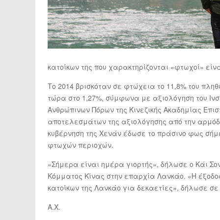
κατοίκων της που χαρακτηρίζονται «φτωχοί» είνα
Το 2014 βρισκόταν σε φτώχεια το 11,8% του πλη
τώρα στο 1,27%, σύμφωνα με αξιολόγηση του Ιν
Ανθρώπινων Πόρων της Κινεζικής Ακαδημίας Επισ
αποτελεσμάτων της αξιολόγησης από την αρμόδι
κυβέρνηση της Χενάν έδωσε το πράσινο φως σήμε
φτωχών περιοχών.
«Σήμερα είναι ημέρα γιορτής», δήλωσε ο Κάι Σο
Κόμματος Κίνας στην επαρχία Λανκάο. «Η έξοδο
κατοίκων της Λανκάο για δεκαετίες», δήλωσε σε
Α.Χ.