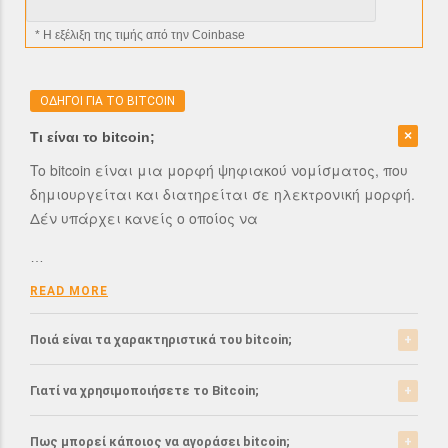
* H εξέλιξη της τιμής από την Coinbase
ΟΔΗΓΟΙ ΓΙΑ ΤΟ BITCOIN
Τι είναι το bitcoin;
To bitcoin είναι μια μορφή ψηφιακού νομίσματος, που
δημιουργείται και διατηρείται σε ηλεκτρονική μορφή.
Δέν υπάρχει κανείς ο οποίος να
…
READ MORE
Ποιά είναι τα χαρακτηριστικά του bitcoin;
Το bitcoin έχει αρκετά σημαντικά χαρακτηριστικά που
Γιατί να χρησιμοποιήσετε το Bitcoin;
το ξεχωρίζουν από τα ελεγχόμενα-από-κυβερνήσεις
νομίσματα.
Το bitcoin είναι μια σχετικά νέα μορφή νομίσματος, η
Πως μπορεί κάποιος να αγοράσει bitcoin;
οποία τώρα αρχίζει να γίνεται αποδεκτή από μιά