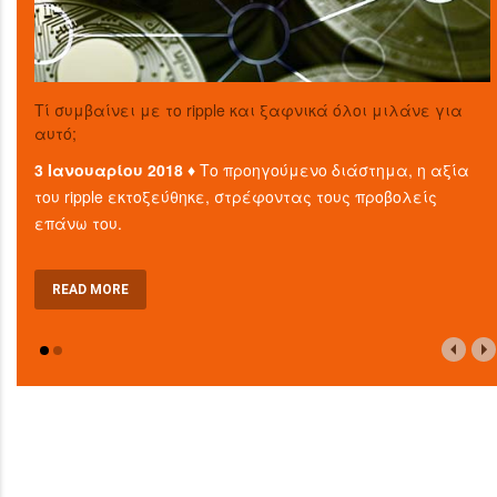
Τί συμβαίνει με το ripple και ξαφνικά όλοι μιλάνε για
αυτό;
3 Ιανουαρίου 2018 ♦
Το προηγούμενο διάστημα, η αξία
του ripple εκτοξεύθηκε, στρέφοντας τους προβολείς
επάνω του.
READ MORE