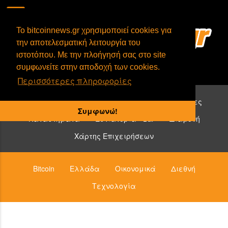
To bitcoinnews.gr χρησιμοποιεί cookies για
την αποτελεσματική λειτουργία του
ιστοτόπου. Με την πλοήγησή σας στο site
συμφωνείτε στην αποδοχή των cookies.
Περισσότερες πληροφορίες
Επιχειρήσεις που δέχονται bitcoin:
Υπηρεσίες
Συμφωνώ!
Καταστήματα
Εστιατόρια - Bar
Διαμονή
Χάρτης Επιχειρήσεων
Bitcoin
Ελλάδα
Οικονομικά
Διεθνή
Τεχνολογία