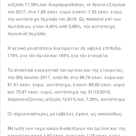
αύξηση 17,38% και διαμορφώθηκαν, το πρώτο εξάμηνο
του 2017, στα 1,82 εκατ. ευρώ έναντι 1,55 εκατ. ευρώ,
την αντίστοιχη περίοδο του 2016. Ως ποσοστό επί των
πωλήσεων, είναι 4,40% από 3,88%, την αντίστοιχη
περυσινή περίοδο.
Η γενική ρευστότητα διατηρείται σε υψηλά επίπεδα,
176% για τον όμιλο και 165% για την εταιρεία.
Το συνολικό ενεργητικό του ομίλου και της εταιρείας,
την 30η Ιουνίου 2017, ανήλθε στα 99,76 εκατ. ευρώ και
81,51 εκατ. ευρώ, αντίστοιχα, έναντι 88,60 εκατ. ευρώ
και 75,97 εκατ. ευρώ, αντίστοιχα της 31/12/2016,
παρουσιάζοντας αύξηση 12,61% και 7,29%, αντίστοιχα.
Οι σημαντικότερες μεταβολές έχουν, ως ακολούθως:
Μείωση των ταμειακών διαθεσίμων του ομίλου και της
εταιρείας κατά 1,60 εκατ. ευρώ και 1,15 εκατ. ευρώ,