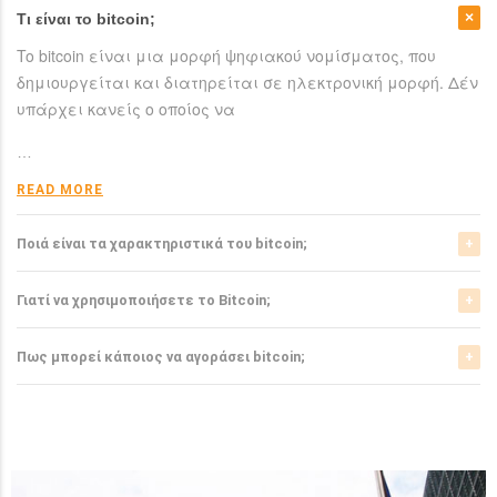
Τι είναι το bitcoin;
To bitcoin είναι μια μορφή ψηφιακού νομίσματος, που
δημιουργείται και διατηρείται σε ηλεκτρονική μορφή. Δέν
υπάρχει κανείς ο οποίος να
…
READ MORE
Ποιά είναι τα χαρακτηριστικά του bitcoin;
Το bitcoin έχει αρκετά σημαντικά χαρακτηριστικά που το
Γιατί να χρησιμοποιήσετε το Bitcoin;
ξεχωρίζουν από τα ελεγχόμενα-από-κυβερνήσεις
νομίσματα.
Το bitcoin είναι μια σχετικά νέα μορφή νομίσματος, η
Πως μπορεί κάποιος να αγοράσει bitcoin;
οποία τώρα αρχίζει να γίνεται αποδεκτή από μιά μεγάλη
READ MORE
μερίδα του
Μπορείτε να αγοράσετε bitcoin είτε από τα αντίστοιχα
ανταλλακτήρια, είτε απευθείας από άλλους ιδιώτες
…
χρησιμοπιώντας πλατφόρμες όπως το localbitcoins για
READ MORE
…