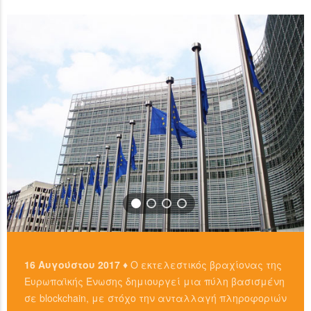
READ MORE
…
READ MORE
16 Αυγούστου 2017 ♦
Ο εκτελεστικός βραχίονας της
Ευρωπαϊκής Ένωσης δημιουργεί μια πύλη βασισμένη
σε blockchain, με στόχο την ανταλλαγή πληροφοριών