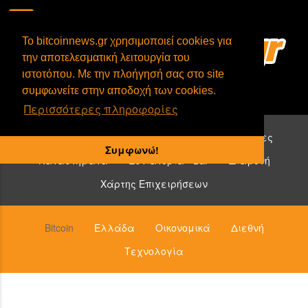
To bitcoinnews.gr χρησιμοποιεί cookies για
την αποτελεσματική λειτουργία του
ιστοτόπου. Με την πλοήγησή σας στο site
συμφωνείτε στην αποδοχή των cookies.
Περισσότερες πληροφορίες
Επιχειρήσεις που δέχονται bitcoin:
Υπηρεσίες
Συμφωνώ!
Καταστήματα
Εστιατόρια - Bar
Διαμονή
Χάρτης Επιχειρήσεων
Bitcoin
Ελλάδα
Οικονομικά
Διεθνή
Τεχνολογία