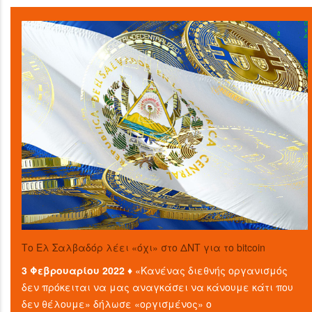
Το Ελ Σαλβαδόρ λέει «όχι» στο ΔΝΤ για το bitcoin
3 Φεβρουαρίου 2022 ♦
«Κανένας διεθνής οργανισμός
δεν πρόκειται να μας αναγκάσει να κάνουμε κάτι που
δεν θέλουμε» δήλωσε «οργισμένος» ο