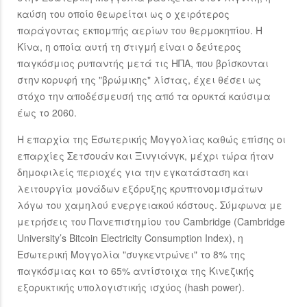
καύση του οποίο θεωρείται ως ο χειρότερος
παράγοντας εκπομπής αερίων του θερμοκηπίου. Η
Κίνα, η οποία αυτή τη στιγμή είναι ο δεύτερος
παγκόσμιος ρυπαντής μετά τις ΗΠΑ, που βρίσκονται
στην κορυφή της "βρώμικης" λίστας, έχει θέσει ως
στόχο την αποδέσμευσή της από τα ορυκτά καύσιμα
έως το 2060.
Η επαρχία της Εσωτερικής Μογγολίας καθώς επίσης οι
επαρχίες Σετσουάν και Ξινγιάνγκ, μέχρι τώρα ήταν
δημοφιλείς περιοχές για την εγκατάσταση και
λειτουργία μονάδων εξόρυξης κρυπτονομισμάτων
λόγω του χαμηλού ενεργειακού κόστους. Σύμφωνα με
μετρήσεις του Πανεπιστημίου του Cambridge (Cambridge
University’s Bitcoin Electricity Consumption Index), η
Εσωτερική Μογγολία "συγκεντρώνει" το 8% της
παγκόσμιας και το 65% αντίστοιχα της Κινεζικής
εξορυκτικής υπολογιστικής ισχύος (hash power).