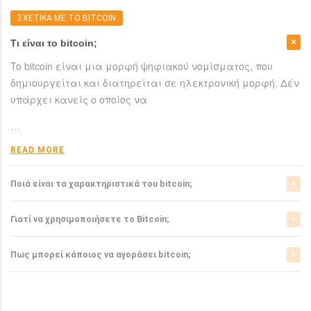
ΣΧΕΤΙΚΑ ΜΕ ΤΟ BITCOIN
Τι είναι το bitcoin;
To bitcoin είναι μια μορφή ψηφιακού νομίσματος, που
δημιουργείται και διατηρείται σε ηλεκτρονική μορφή. Δέν
υπάρχει κανείς ο οποίος να
…
READ MORE
Ποιά είναι τα χαρακτηριστικά του bitcoin;
Το bitcoin έχει αρκετά σημαντικά χαρακτηριστικά που το
Γιατί να χρησιμοποιήσετε το Bitcoin;
ξεχωρίζουν από τα ελεγχόμενα-από-κυβερνήσεις
νομίσματα.
Το bitcoin είναι μια σχετικά νέα μορφή νομίσματος, η
Πως μπορεί κάποιος να αγοράσει bitcoin;
οποία τώρα αρχίζει να γίνεται αποδεκτή από μιά μεγάλη
READ MORE
μερίδα του
Μπορείτε να αγοράσετε bitcoin είτε από τα αντίστοιχα
ανταλλακτήρια, είτε απευθείας από άλλους ιδιώτες
…
χρησιμοπιώντας πλατφόρμες όπως το localbitcoins για