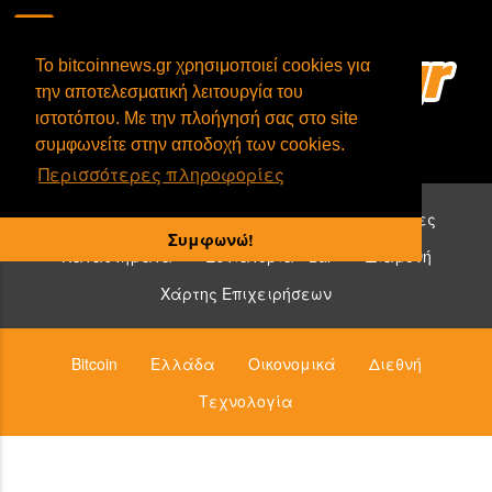
To bitcoinnews.gr χρησιμοποιεί cookies για
την αποτελεσματική λειτουργία του
ιστοτόπου. Με την πλοήγησή σας στο site
συμφωνείτε στην αποδοχή των cookies.
Περισσότερες πληροφορίες
Επιχειρήσεις που δέχονται bitcoin:
Υπηρεσίες
Συμφωνώ!
Καταστήματα
Εστιατόρια - Bar
Διαμονή
Χάρτης Επιχειρήσεων
Bitcoin
Ελλάδα
Οικονομικά
Διεθνή
Τεχνολογία