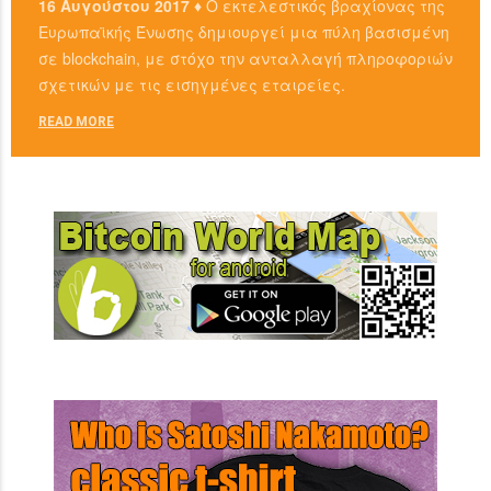
16 Αυγούστου 2017 ♦
Ο εκτελεστικός βραχίονας της
Ευρωπαϊκής Ένωσης δημιουργεί μια πύλη βασισμένη
σε blockchain, με στόχο την ανταλλαγή πληροφοριών
σχετικών με τις εισηγμένες εταιρείες.
READ MORE