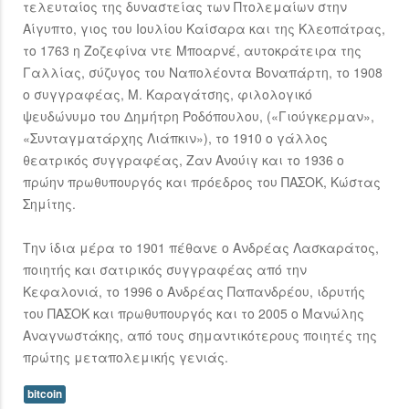
τελευταίος της δυναστείας των Πτολεμαίων στην
Αίγυπτο, γιος του Ιουλίου Καίσαρα και της Κλεοπάτρας,
το 1763 η Ζοζεφίνα ντε Μποαρνέ, αυτοκράτειρα της
Γαλλίας, σύζυγος του Ναπολέοντα Βοναπάρτη, το 1908
ο συγγραφέας, Μ. Καραγάτσης, φιλολογικό
ψευδώνυμο του Δημήτρη Ροδόπουλου, («Γιούγκερμαν»,
«Συνταγματάρχης Λιάπκιν»), το 1910 ο γάλλος
θεατρικός συγγραφέας, Ζαν Ανούιγ και το 1936 ο
πρώην πρωθυπουργός και πρόεδρος του ΠΑΣΟΚ, Κώστας
Σημίτης.
Την ίδια μέρα το 1901 πέθανε ο Ανδρέας Λασκαράτος,
ποιητής και σατιρικός συγγραφέας από την
Κεφαλονιά, το 1996 ο Ανδρέας Παπανδρέου, ιδρυτής
του ΠΑΣΟΚ και πρωθυπουργός και το 2005 ο Μανώλης
Αναγνωστάκης, από τους σημαντικότερους ποιητές της
πρώτης μεταπολεμικής γενιάς.
bitcoin