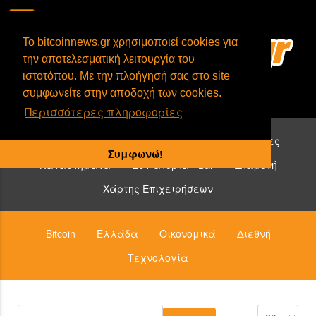
To bitcoinnews.gr χρησιμοποιεί cookies για
την αποτελεσματική λειτουργία του
ιστοτόπου. Με την πλοήγησή σας στο site
συμφωνείτε στην αποδοχή των cookies.
Περισσότερες πληροφορίες
Επιχειρήσεις που δέχονται bitcoin:
Υπηρεσίες
Συμφωνώ!
Καταστήματα
Εστιατόρια - Bar
Διαμονή
Χάρτης Επιχειρήσεων
Bitcoin
Ελλάδα
Οικονομικά
Διεθνή
Τεχνολογία