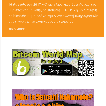
16 Αυγούστου 2017 ♦
Ο εκτελεστικός βραχίονας της
Ευρωπαϊκής Ένωσης δημιουργεί μια πύλη βασισμένη
σε blockchain, με στόχο την ανταλλαγή πληροφοριών
σχετικών με τις εισηγμένες εταιρείες.
READ MORE