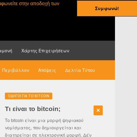
συμφωνείτε στην αποδοχή των
Συμφωνώ!
ες
Οδηγοί
Νέα
αμονή
Χάρτης Επιχειρήσεων
Περιβάλλον
Απόψεις
Δελτία Τύπου
ΟΔΗΓΟΙ ΓΙΑ ΤΟ BITCOIN
Τι είναι το bitcoin;
To bitcoin είναι μια μορφή ψηφιακού
νομίσματος, που δημιουργείται και
διατηρείται σε ηλεκτρονική μορφή. Δέν