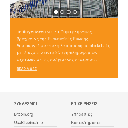
16 Αυγούστου 2017 ♦
Ο εκτελεστικός
βραχίονας της Ευρωπαϊκής Ένωσης
δημιουργεί μια πύλη βασισμένη σε blockchain,
με στόχο την ανταλλαγή πληροφοριών
σχετικών με τις εισηγμένες εταιρείες.
READ MORE
ΣΥΝΔΕΣΜΟΙ
ΕΠΙΧΕΙΡΗΣΕΙΣ
Bitcoin.org
Υπηρεσίες
UseBitcoins.info
Καταστήματα