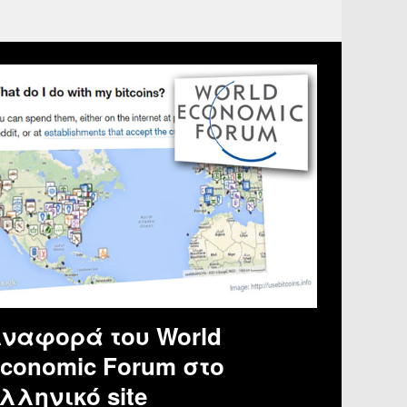
ναφορά του World
conomic Forum στο
λληνικό site