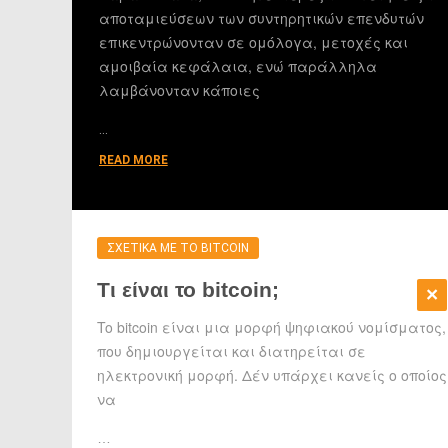
αποταμιεύσεων των συντηρητικών επενδυτών
επικεντρώνονταν σε ομόλογα, μετοχές και
αμοιβαία κεφάλαια, ενώ παράλληλα
λαμβάνονταν κάποιες
…
READ MORE
ΣΧΕΤΙΚΑ ΜΕ ΤΟ BITCOIN
Τι είναι το bitcoin;
To bitcoin είναι μια μορφή ψηφιακού νομίσματος,
που δημιουργείται και διατηρείται σε
ηλεκτρονική μορφή. Δέν υπάρχει κανείς ο οποίος
να
…