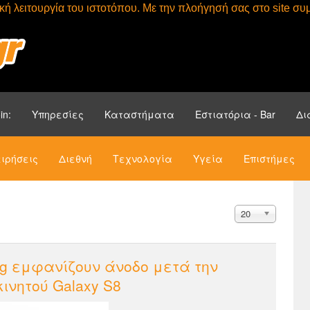
τική λειτουργία του ιστοτόπου. Με την πλοήγησή σας στο site 
Αρχική
Ενότητ
in:
Υπηρεσίες
Καταστήματα
Εστιατόρια - Bar
Δι
ιρήσεις
Διεθνή
Τεχνολογία
Υγεία
Επιστήμες
20
ng εμφανίζουν άνοδο μετά την
ινητού Galaxy S8