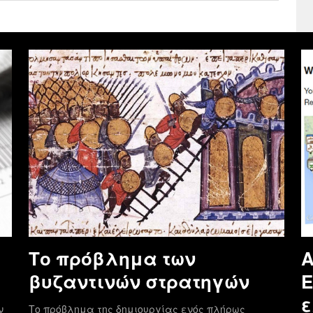
Το πρόβλημα των
Α
βυζαντινών στρατηγών
E
ε
ν
Το πρόβλημα της δημιουργίας ενός πλήρως