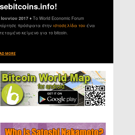
sebitcoins.info!
 Ιουνίου 2017 ♦
Το World Economic Forum
άρτησε πρόσφατα στην
ιστοσελίδα του
ένα
τεταμένο κείμενο για το bitcoin.
AD MORE